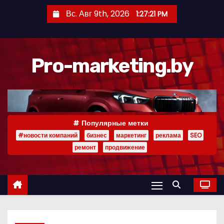
П
Вс. Авг 9th, 2026
1:27:22 PM
е
р
е
Pro-marketing.by
й
т
и
к
с
Популярные метки
о
#новости компаний
бизнес
маркетинг
реклама
SEO
д
ремонт
продвижение
е
р
ж
и
м