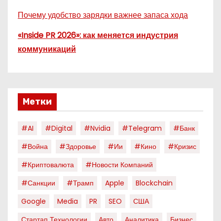
Почему удобство зарядки важнее запаса хода
«Inside PR 2026»: как меняется индустрия
коммуникаций
Метки
#AI
#digital
#nvidia
#telegram
#банк
#война
#здоровье
#ии
#кино
#кризис
#криптовалюта
#новости Компаний
#санкции
#трамп
Apple
Blockchain
Google
Media
PR
SEO
США
Стартап Технологии
Авто
Аналитика
Бизнес