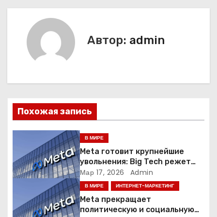
в
и
Автор:
admin
г
а
ц
Похожая запись
и
я
В МИРЕ
Meta готовит крупнейшие
п
увольнения: Big Tech режет
людей ради искусственного
Мар 17, 2026
Admin
о
интеллекта
В МИРЕ
ИНТЕРНЕТ-МАРКЕТИНГ
з
Meta прекращает
политическую и социальную