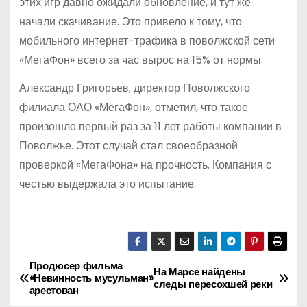
этих игр давно ожидали обновление, и тут же
начали скачивание. Это привело к тому, что
мобильного интернет-трафика в поволжской сети
«МегаФон» всего за час вырос на 15% от нормы.
Александр Григорьев, директор Поволжского
филиала ОАО «МегаФон», отметил, что такое
произошло первый раз за 11 лет работы компании в
Поволжье. Этот случай стал своеобразной
проверкой «МегаФона» на прочность. Компания с
честью выдержала это испытание.
Продюсер фильма
Н
На Марсе найдены
«Невинность мусульман»
следы пересохшей реки
арестован
а