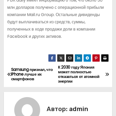
РБК daily имеет информацию о том, что около 50
млн долларов получено с операционной прибыли
компании Mail.ru Group. Остальные дивиденды
будут выплачиваться из средств, суммы,
полученных в ходе продажи доли в компании
Facebook и других активов.
К 2030 году Япония
Н
Samsung признал, что
может полностью
iPhone лучше их
отказаться от атомной
а
смартфонов
энергии
в
и
Автор:
admin
г