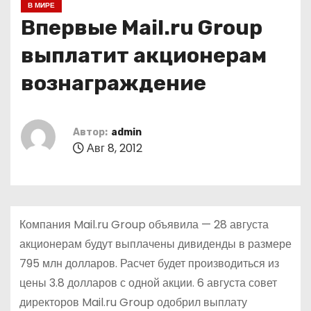
В МИРЕ
о
Впервые Mail.ru Group
м
у
выплатит акционерам
вознаграждение
Автор:
admin
Авг 8, 2012
Компания Mail.ru Group объявила — 28 августа
акционерам будут выплачены дивиденды в размере
795 млн долларов. Расчет будет производиться из
цены 3.8 долларов с одной акции. 6 августа совет
директоров Mail.ru Group одобрил выплату