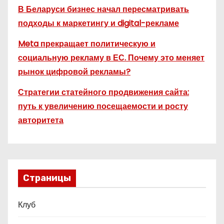
В Беларуси бизнес начал пересматривать
подходы к маркетингу и digital-рекламе
Meta прекращает политическую и
социальную рекламу в ЕС. Почему это меняет
рынок цифровой рекламы?
Стратегии статейного продвижения сайта:
путь к увеличению посещаемости и росту
авторитета
Страницы
Клуб