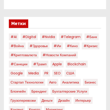
Метки
#AI
#digital
#nvidia
#telegram
#банк
#война
#здоровье
#ии
#кино
#кризис
#криптовалюта
#новости Компаний
#санкции
#трамп
Apple
Blockchain
Google
Media
PR
SEO
США
Стартап Технологии
Авто
Аналитика
Бизнес
Блокчейн
Брендинг
Бухгалтерские Услуги
Грузоперевозки
Деньги
Дизайн
Интерьер
Контент
Крипто
Маркетинг