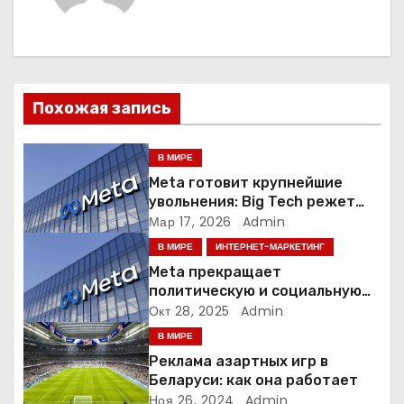
а
ц
и
Похожая запись
я
В МИРЕ
п
Meta готовит крупнейшие
увольнения: Big Tech режет
о
людей ради искусственного
Мар 17, 2026
Admin
интеллекта
В МИРЕ
ИНТЕРНЕТ-МАРКЕТИНГ
з
Meta прекращает
а
политическую и социальную
рекламу в ЕС. Почему это
Окт 28, 2025
Admin
п
меняет рынок цифровой
В МИРЕ
рекламы?
Реклама азартных игр в
и
Беларуси: как она работает
Ноя 26, 2024
Admin