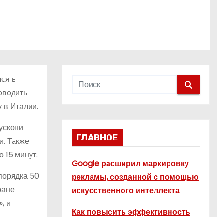
ся в
роводить
 в Италии.
ускони
ГЛАВНОЕ
и. Также
 15 минут.
Google расширил маркировку
 порядка 50
рекламы, созданной с помощью
ране
искусственного интеллекта
, и
Как повысить эффективность