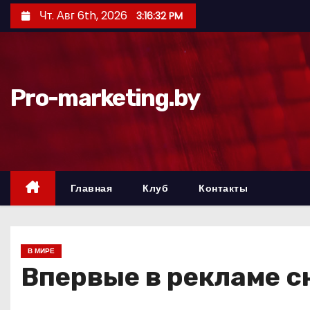
П
Чт. Авг 6th, 2026
3:16:33 PM
е
р
е
й
Pro-marketing.by
т
и
к
с
о
Главная
Клуб
Контакты
д
е
р
В МИРЕ
ж
Впервые в рекламе с
и
м