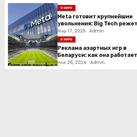
я
В МИРЕ
Meta готовит крупнейшие
п
увольнения: Big Tech реже
людей ради искусственно
Мар 17, 2026
Admin
о
интеллекта
В МИРЕ
з
Реклама азартных игр в
Беларуси: как она работае
а
Ноя 26, 2024
Admin
п
и
с
я
м