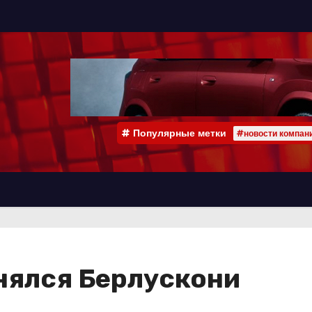
Популярные метки
#новости компан
нялся Берлускони