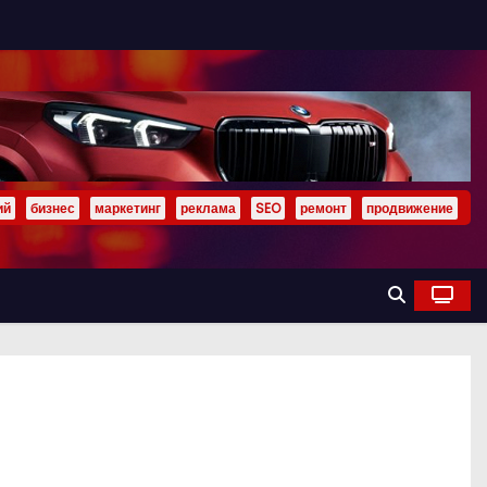
ий
бизнес
маркетинг
реклама
SEO
ремонт
продвижение