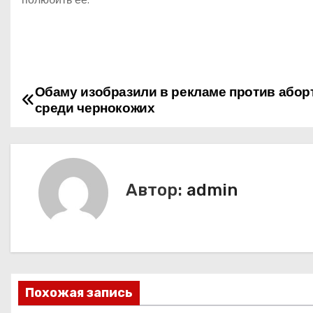
Обаму изобразили в рекламе против абор
Н
среди чернокожих
а
в
и
Автор:
admin
г
а
ц
Похожая запись
и