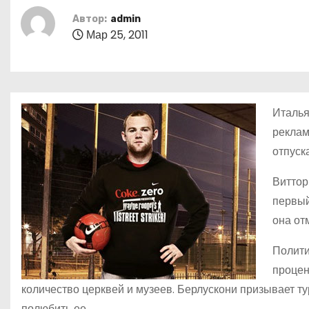
о
Автор:
admin
м
Мар 25, 2011
у
Италья
реклам
отпуск
Виттор
первый
она от
Полити
процен
количество церквей и музеев. Берлускони призывает ту
полюбить ее.