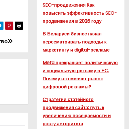
SEO-продвижения Как
повысить эффективность SEO-
продвижения в 2026 году
В Беларуси бизнес начал
тво
пересматривать подходы к
маркетингу и digital-рекламе
Meta прекращает политическую
и социальную рекламу в ЕС.
Почему это меняет рынок
цифровой рекламы?
Стратегии статейного
продвижения сайта: путь к
увеличению посещаемости и
росту авторитета