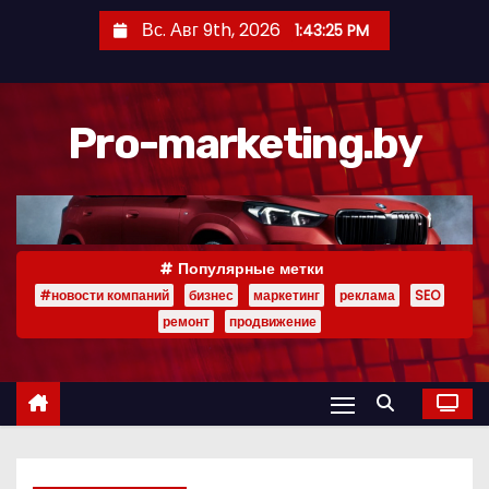
П
Вс. Авг 9th, 2026
1:43:25 PM
е
р
е
Pro-marketing.by
й
т
и
к
с
Популярные метки
о
#новости компаний
бизнес
маркетинг
реклама
SEO
д
ремонт
продвижение
е
р
ж
и
м