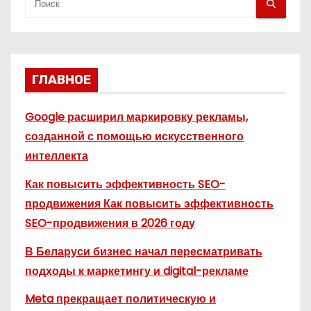
м
ГЛАВНОЕ
Google расширил маркировку рекламы,
созданной с помощью искусственного
интеллекта
Как повысить эффективность SEO-
продвижения Как повысить эффективность
SEO-продвижения в 2026 году
В Беларуси бизнес начал пересматривать
подходы к маркетингу и digital-рекламе
Meta прекращает политическую и