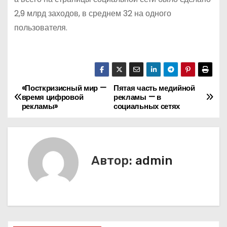
2,9 млрд заходов, в среднем 32 на одного
пользователя.
«Посткризисный мир —
Пятая часть медийной
Н
время цифровой
рекламы — в
рекламы»
социальных сетях
а
в
и
Автор:
admin
г
а
ц