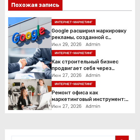
Похожая запись
и
я
ИНТЕРНЕТ-МАРКЕТИНГ
Google расширил маркировку
п
рекламы, созданной с
помощью искусственного
Июл 29, 2026
Admin
о
интеллекта
ИНТЕРНЕТ-МАРКЕТИНГ
з
Как строительный бизнес
продвигает себя через
а
контент: кейс кровельных
Июн 27, 2026
Admin
компаний
ИНТЕРНЕТ-МАРКЕТИНГ
п
Ремонт офиса как
и
маркетинговый инструмент:
почему физическое
Июн 27, 2026
Admin
с
пространство влияет на
продажи
я