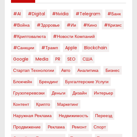
#AI
#digital
#nvidia
#telegram
#банк
#война
#здоровье
#ии
#кино
#кризис
#криптовалюта
#новости Компаний
#санкции
#трамп
Apple
Blockchain
Google
Media
PR
SEO
США
Стартап Технологии
Авто
Аналитика
Бизнес
Блокчейн
Брендинг
Бухгалтерские Услуги
Грузоперевозки
Деньги
Дизайн
Интерьер
Контент
Крипто
Маркетинг
Наружная Реклама
Недвижимость
Переезд
Продвижение
Реклама
Ремонт
Спорт