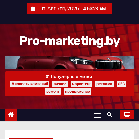
П
Пт. Авг 7th, 2026
4:53:24 AM
е
р
е
Pro-marketing.by
й
т
и
к
с
Популярные метки
о
#новости компаний
бизнес
маркетинг
реклама
SEO
д
ремонт
продвижение
е
р
ж
и
м