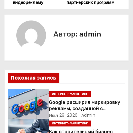
видеорекламу
партнерских программ
а
в
и
Автор:
admin
г
а
ц
Похожая запись
и
я
ИНТЕРНЕТ-МАРКЕТИНГ
Google расширил маркировку
п
рекламы, созданной с
помощью искусственного
Июл 29, 2026
Admin
о
интеллекта
ИНТЕРНЕТ-МАРКЕТИНГ
з
Как строительный бизнес