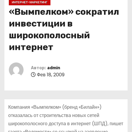
ИНТЕРНЕТ-МАРКЕТИНГ
о
«Вымпелком» сократил
м
у
инвестиции в
широкополосный
интернет
Автор:
admin
Фев 18, 2009
Компания «Вымпелком» (бренд «Билайн»)
отказалась от строительства новых сетей
широкополосного доступа в интернет (ШПД), пишет
газета «Ведомости» со ссылкой на заявление