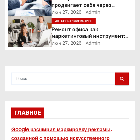
продвигает себя через
а
контент: кейс кровельных
Июн 27, 2026
Admin
компаний
ИНТЕРНЕТ-МАРКЕТИНГ
п
Ремонт офиса как
и
маркетинговый инструмент:
почему физическое
Июн 27, 2026
Admin
с
пространство влияет на
продажи
я
м
ГЛАВНОЕ
Google расширил маркировку рекламы,
созданной с помощью искусственного