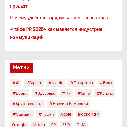
продажи
Почему удобство зарядки важнее запаса хода
«Inside PR 2026»: как меняется индустрия
коммуникаций
Метки
#AI
#digital
#nvidia
#telegram
#банк
#война
#здоровье
#ии
#кино
#кризис
#криптовалюта
#новости Компаний
#санкции
#трамп
Apple
Blockchain
Google
Media
PR
SEO
США