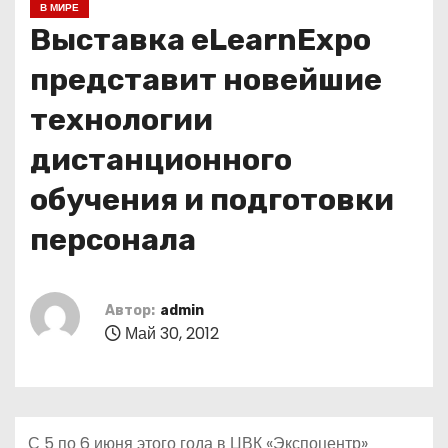
В МИРЕ
о
Выставка eLearnExpo
м
у
представит новейшие
технологии
дистанционного
обучения и подготовки
персонала
Автор:
admin
Май 30, 2012
С 5 по 6 июня этого года в ЦВК «Экспоцентр»