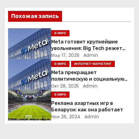
ц
Похожая запись
и
я
В МИРЕ
Meta готовит крупнейшие
п
увольнения: Big Tech режет
людей ради искусственного
Мар 17, 2026
Admin
о
интеллекта
В МИРЕ
ИНТЕРНЕТ-МАРКЕТИНГ
з
Meta прекращает
политическую и социальную
а
рекламу в ЕС. Почему это
Окт 28, 2025
Admin
меняет рынок цифровой
В МИРЕ
п
рекламы?
Реклама азартных игр в
и
Беларуси: как она работает
Ноя 26, 2024
Admin
с
я