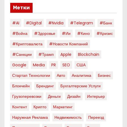
Метки
#AI
#digital
#nvidia
#telegram
#банк
#война
#здоровье
#ии
#кино
#кризис
#криптовалюта
#новости Компаний
#санкции
#трамп
Apple
Blockchain
Google
Media
PR
SEO
США
Стартап Технологии
Авто
Аналитика
Бизнес
Блокчейн
Брендинг
Бухгалтерские Услуги
Грузоперевозки
Деньги
Дизайн
Интерьер
Контент
Крипто
Маркетинг
Наружная Реклама
Недвижимость
Переезд