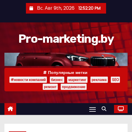
П
Вс. Авг 9th, 2026
12:52:21 PM
е
р
е
Pro-marketing.by
й
т
и
к
с
Популярные метки
о
#новости компаний
бизнес
маркетинг
реклама
SEO
д
ремонт
продвижение
е
р
ж
и
м