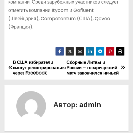
компании. Среди зарубежных участников следует
отметить компании Itycom и Gofluent
(Швейцария), Competentum (США), Qoveo
(Франция).
В США избиратели
Сборные Литвы и
Н
смогут регистрироваться
России – товарищеский
через Facebook
матч закончился ничьей
а
в
и
Автор:
admin
г
а