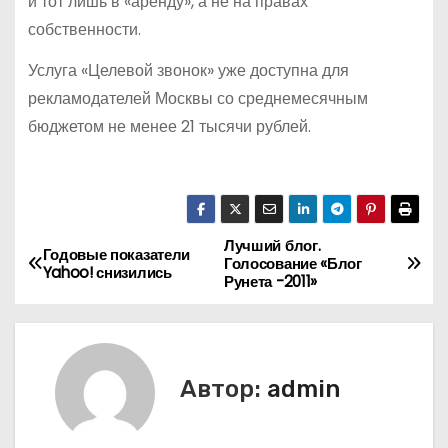
и тот лишь в «аренду», а не на правах
собственности.
Услуга «Целевой звонок» уже доступна для
рекламодателей Москвы со среднемесячным
бюджетом не менее 21 тысячи рублей.
Лучший блог.
Н
Годовые показатели
Голосование «Блог
Yahoo! снизились
Рунета -2011»
а
в
и
Автор:
admin
г