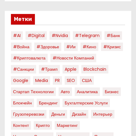
Метки
#AI
#digital
#nvidia
#telegram
#банк
#война
#здоровье
#ии
#кино
#кризис
#криптовалюта
#новости Компаний
#санкции
#трамп
Apple
Blockchain
Google
Media
PR
SEO
США
Стартап Технологии
Авто
Аналитика
Бизнес
Блокчейн
Брендинг
Бухгалтерские Услуги
Грузоперевозки
Деньги
Дизайн
Интерьер
Контент
Крипто
Маркетинг