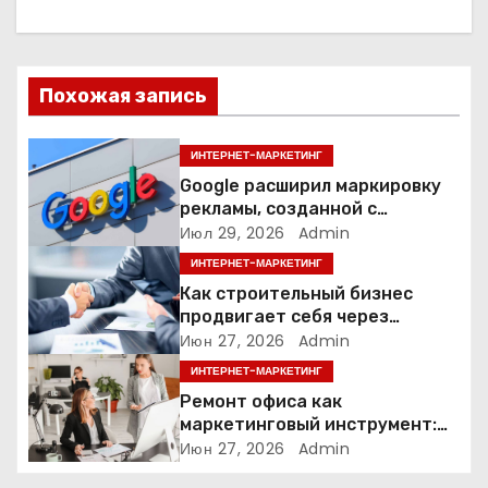
а
ц
Похожая запись
и
я
ИНТЕРНЕТ-МАРКЕТИНГ
Google расширил маркировку
п
рекламы, созданной с
помощью искусственного
Июл 29, 2026
Admin
о
интеллекта
ИНТЕРНЕТ-МАРКЕТИНГ
з
Как строительный бизнес
продвигает себя через
а
контент: кейс кровельных
Июн 27, 2026
Admin
компаний
ИНТЕРНЕТ-МАРКЕТИНГ
п
Ремонт офиса как
и
маркетинговый инструмент:
почему физическое
Июн 27, 2026
Admin
с
пространство влияет на