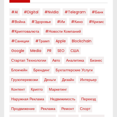
#AI
#digital
#nvidia
#telegram
#банк
#война
#здоровье
#ии
#кино
#кризис
#криптовалюта
#новости Компаний
#санкции
#трамп
Apple
Blockchain
Google
Media
PR
SEO
США
Стартап Технологии
Авто
Аналитика
Бизнес
Блокчейн
Брендинг
Бухгалтерские Услуги
Грузоперевозки
Деньги
Дизайн
Интерьер
Контент
Крипто
Маркетинг
Наружная Реклама
Недвижимость
Переезд
Продвижение
Реклама
Ремонт
Спорт