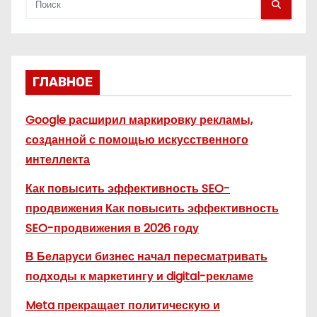
м
ГЛАВНОЕ
Google расширил маркировку рекламы,
созданной с помощью искусственного
интеллекта
Как повысить эффективность SEO-
продвижения Как повысить эффективность
SEO-продвижения в 2026 году
В Беларуси бизнес начал пересматривать
подходы к маркетингу и digital-рекламе
Meta прекращает политическую и