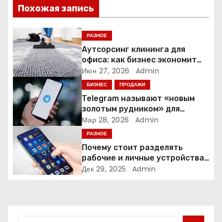
Похожая запись
и
я
РАЗНОЕ
Аутсорсинг клининга для
п
офиса: как бизнес экономит
время и деньги на уборке
Июн 27, 2026
Admin
о
БИЗНЕС
ПРОДАЖИ
з
Telegram называют «новым
золотым рудником» для
а
креаторов: как блогеры
Мар 28, 2026
Admin
создают онлайн-бизнес
РАЗНОЕ
п
Почему стоит разделять
и
рабочие и личные устройства
— и чем опасно всё смешивать
Дек 29, 2025
Admin
с
я