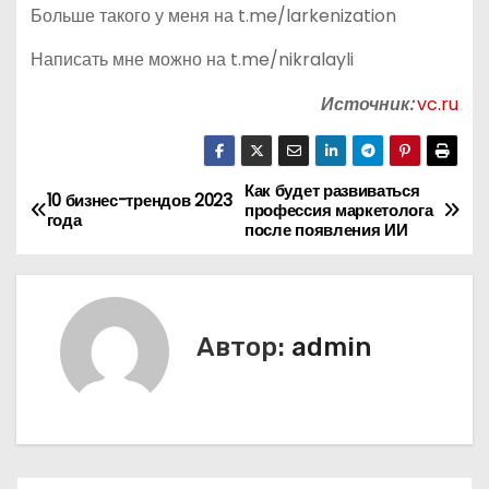
Больше такого у меня на t.me/larkenization
Написать мне можно на t.me/nikralayli
Источник:
vc.ru
Как будет развиваться
Н
10 бизнес-трендов 2023
профессия маркетолога
года
после появления ИИ
а
в
и
Автор:
admin
г
а
ц