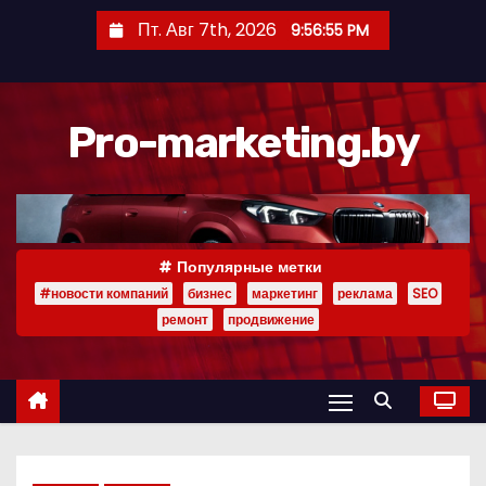
П
Пт. Авг 7th, 2026
9:56:56 PM
е
р
е
Pro-marketing.by
й
т
и
к
с
Популярные метки
о
#новости компаний
бизнес
маркетинг
реклама
SEO
д
ремонт
продвижение
е
р
ж
и
м