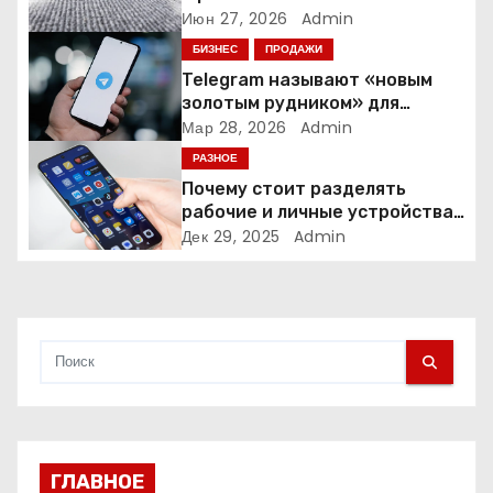
о
время и деньги на уборке
Июн 27, 2026
Admin
БИЗНЕС
ПРОДАЖИ
з
Telegram называют «новым
а
золотым рудником» для
креаторов: как блогеры
Мар 28, 2026
Admin
п
создают онлайн-бизнес
РАЗНОЕ
Почему стоит разделять
и
рабочие и личные устройства
— и чем опасно всё смешивать
Дек 29, 2025
Admin
с
я
м
ГЛАВНОЕ