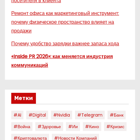
посетителя в клиента
Ремонт офиса как маркетинговый инструмент:
почему физическое пространство влияет на
продажи
Почему удобство зарядки важнее запаса хода
«Inside PR 2026»: как меняется индустрия
коммуникаций
Метки
#AI
#digital
#nvidia
#telegram
#банк
#война
#здоровье
#ии
#кино
#кризис
#криптовалюта
#новости Компаний