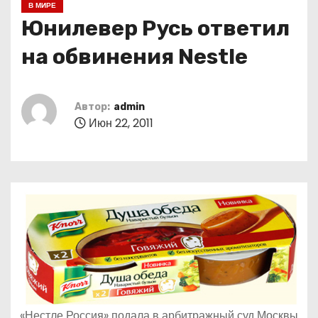
В МИРЕ
о
Юнилевер Русь ответил
м
у
на обвинения Nestle
Автор:
admin
Июн 22, 2011
«Нестле Россия» подала в арбитражный суд Москвы