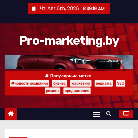
П
Чт. Авг 6th, 2026
8:39:19 AM
е
р
е
Pro-marketing.by
й
т
и
к
с
Популярные метки
о
#новости компаний
бизнес
маркетинг
реклама
SEO
д
ремонт
продвижение
е
р
ж
и
м