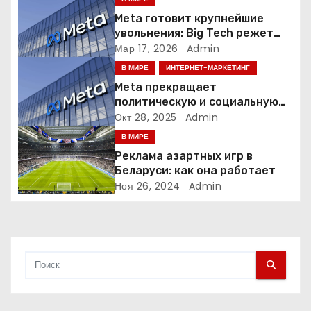
п
Meta готовит крупнейшие
увольнения: Big Tech режет
о
людей ради искусственного
Мар 17, 2026
Admin
интеллекта
В МИРЕ
ИНТЕРНЕТ-МАРКЕТИНГ
з
Meta прекращает
а
политическую и социальную
рекламу в ЕС. Почему это
Окт 28, 2025
Admin
п
меняет рынок цифровой
В МИРЕ
рекламы?
Реклама азартных игр в
и
Беларуси: как она работает
Ноя 26, 2024
Admin
с
я
м