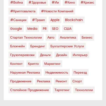
#война
#здоровье
#ии
#кино
#кризис
#криптовалюта
#новости Компаний
#санкции
#трамп
Apple
Blockchain
Google
Media
PR
SEO
США
Стартап Технологии
Авто
Аналитика
Бизнес
Блокчейн
Брендинг
Бухгалтерские Услуги
Грузоперевозки
Деньги
Дизайн
Интерьер
Контент
Крипто
Маркетинг
Наружная Реклама
Недвижимость
Переезд
Продвижение
Реклама
Ремонт
Спорт
Статейное Продвижение
Таргетинг
Технологии