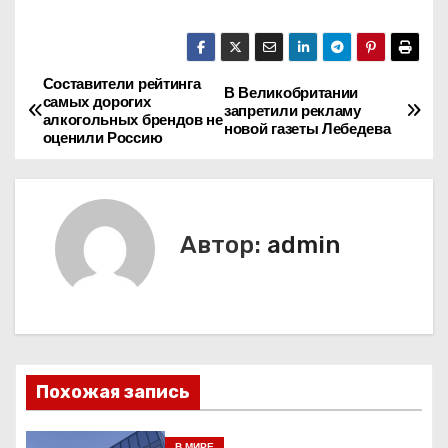
Составители рейтинга
Н
В Великобритании
самых дорогих
запретили рекламу
алкогольных брендов не
а
новой газеты Лебедева
оценили Россию
в
и
Автор:
admin
г
а
ц
и
Похожая запись
я
В МИРЕ