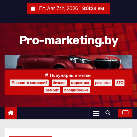
П
Пт. Авг 7th, 2026
8:01:24 AM
е
р
е
Pro-marketing.by
й
т
и
к
с
Популярные метки
о
#новости компаний
бизнес
маркетинг
реклама
SEO
д
ремонт
продвижение
е
р
ж
и
м