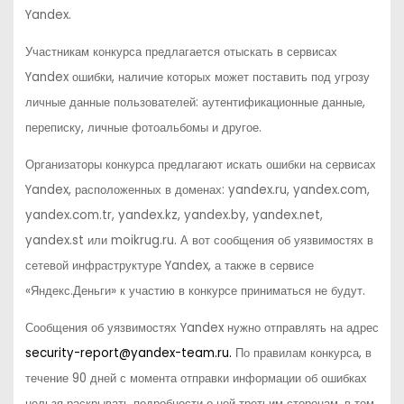
Yandex
.
Участн
и
кам конкурса предлагается отыскать в сервисах
Yandex
ошибки, наличие которых может поставить под угрозу
личные данные пользователей: аутентификационные данные,
переписку, личные фотоальбомы и другое.
Организаторы конкурса предлагают искать ошибки на сервисах
Yandex
, расположенных в доменах: yandex.ru, yandex.com,
yandex.com.tr, yandex.kz, yandex.by, yandex.net,
yandex.st или moikrug.ru. А вот сообщения об уязвимостях в
сетевой инфраструктуре
Yandex
, а также в сервисе
«Яндекс.Деньги» к участию в конкурсе приниматься не будут.
Сообщения об уязвимостях
Yandex
нужно отправлять на адрес
security-report@yandex-team.ru.
По правилам конкурса, в
течение 90 дней с момента отправки информации об ошибках
нельзя раскрывать подробности о ней третьим сторонам, в том