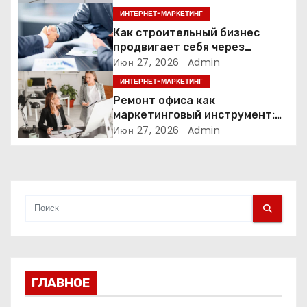
з
интеллекта
ИНТЕРНЕТ-МАРКЕТИНГ
а
Как строительный бизнес
продвигает себя через
п
контент: кейс кровельных
Июн 27, 2026
Admin
компаний
ИНТЕРНЕТ-МАРКЕТИНГ
и
Ремонт офиса как
маркетинговый инструмент:
с
почему физическое
Июн 27, 2026
Admin
пространство влияет на
я
продажи
м
ГЛАВНОЕ