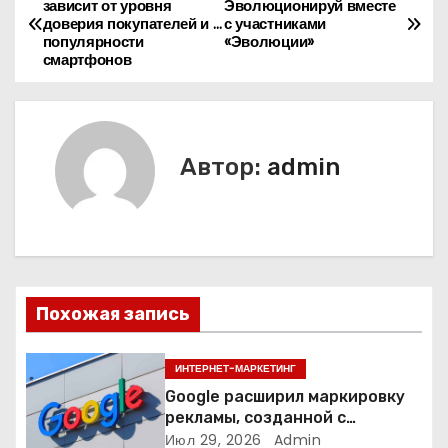
зависит от уровня
Эволюционируй вместе
доверия покупателей и …
с участниками
а
популярности
«Эволюции»
смартфонов
в
и
г
Автор:
admin
а
ц
и
Похожая запись
я
п
ИНТЕРНЕТ-МАРКЕТИНГ
Google расширил маркировку
о
рекламы, созданной с
помощью искусственного
Июл 29, 2026
Admin