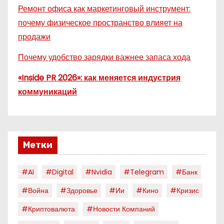
Ремонт офиса как маркетинговый инструмент:
почему физическое пространство влияет на
продажи
Почему удобство зарядки важнее запаса хода
«Inside PR 2026»: как меняется индустрия
коммуникаций
Метки
#AI
#digital
#nvidia
#telegram
#банк
#война
#здоровье
#ии
#кино
#кризис
#криптовалюта
#новости Компаний