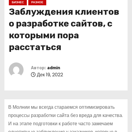
БИЗНЕС
РАЗНОЕ
о
Заблуждения клиентов
м
у
о разработке сайтов, с
которыми пора
расстаться
Автор:
admin
Дек 19, 2022
В Молнии мы всегда стараемся оптимизировать
процессы разработки сайта без вреда для качества.
И на этапе подготовки к работе часто замечаем
однотипные заблуждения у заказчиков, которые в