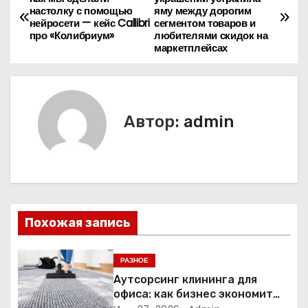
настолку с помощью
яму между дорогим
а
нейросети — кейс Callibri
сегментом товаров и
про «Колибриум»
любителями скидок на
в
маркетплейсах
и
г
Автор:
admin
а
ц
и
я
Похожая запись
п
РАЗНОЕ
о
Аутсорсинг клининга для
офиса: как бизнес экономит