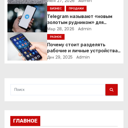
з
время и деньги на уборке
Июн 27, 2026
Admin
БИЗНЕС
ПРОДАЖИ
а
Telegram называют «новым
золотым рудником» для
п
креаторов: как блогеры
Мар 28, 2026
Admin
создают онлайн-бизнес
и
РАЗНОЕ
Почему стоит разделять
с
рабочие и личные устройства
— и чем опасно всё смешивать
Дек 29, 2025
Admin
я
м
ГЛАВНОЕ