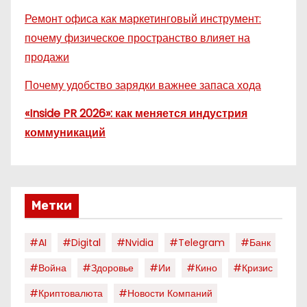
Ремонт офиса как маркетинговый инструмент:
почему физическое пространство влияет на
продажи
Почему удобство зарядки важнее запаса хода
«Inside PR 2026»: как меняется индустрия
коммуникаций
Метки
#AI
#digital
#nvidia
#telegram
#банк
#война
#здоровье
#ии
#кино
#кризис
#криптовалюта
#новости Компаний