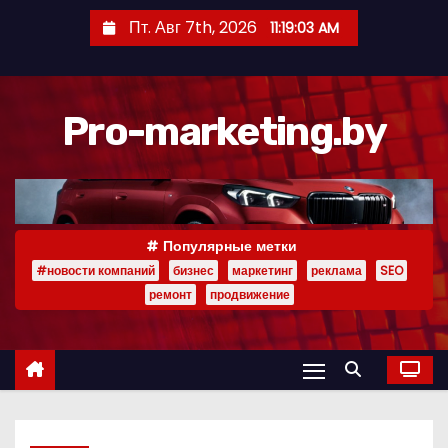
П
Пт. Авг 7th, 2026
11:19:03 AM
е
р
е
Pro-marketing.by
й
т
и
к
с
Популярные метки
о
#новости компаний
бизнес
маркетинг
реклама
SEO
д
ремонт
продвижение
е
р
ж
и
м