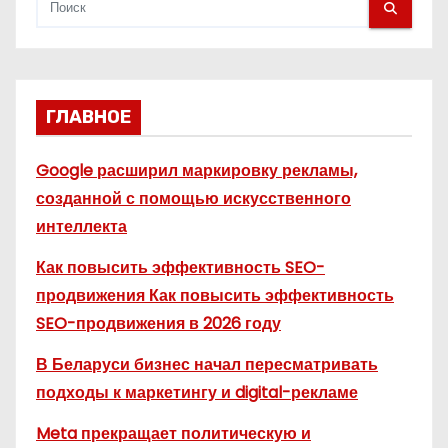
м
ГЛАВНОЕ
Google расширил маркировку рекламы,
созданной с помощью искусственного
интеллекта
Как повысить эффективность SEO-
продвижения Как повысить эффективность
SEO-продвижения в 2026 году
В Беларуси бизнес начал пересматривать
подходы к маркетингу и digital-рекламе
Meta прекращает политическую и