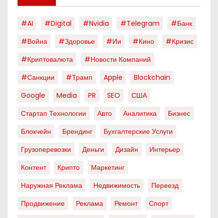
#AI
#digital
#nvidia
#telegram
#банк
#война
#здоровье
#ии
#кино
#кризис
#криптовалюта
#новости Компаний
#санкции
#трамп
Apple
Blockchain
Google
Media
PR
SEO
США
Стартап Технологии
Авто
Аналитика
Бизнес
Блокчейн
Брендинг
Бухгалтерские Услуги
Грузоперевозки
Деньги
Дизайн
Интерьер
Контент
Крипто
Маркетинг
Наружная Реклама
Недвижимость
Переезд
Продвижение
Реклама
Ремонт
Спорт