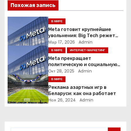
Похожая запись
и
я
В МИРЕ
Meta готовит крупнейшие
п
увольнения: Big Tech режет
людей ради искусственного
Мар 17, 2026
Admin
о
интеллекта
В МИРЕ
ИНТЕРНЕТ-МАРКЕТИНГ
з
Meta прекращает
политическую и социальную
а
рекламу в ЕС. Почему это
Окт 28, 2025
Admin
меняет рынок цифровой
В МИРЕ
п
рекламы?
Реклама азартных игр в
и
Беларуси: как она работает
Ноя 26, 2024
Admin
с
я