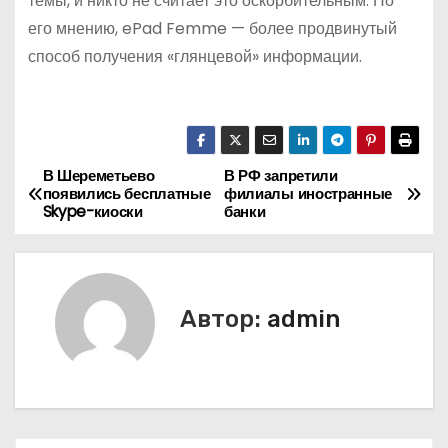
темы, и никто не считает это оскорбительным. По
его мнению, ePad Femme — более продвинутый
способ получения «глянцевой» информации.
В Шереметьево
В РФ запретили
Н
появились бесплатные
филиалы иностранные
Skype-киоски
банки
а
в
и
Автор:
admin
г
а
ц