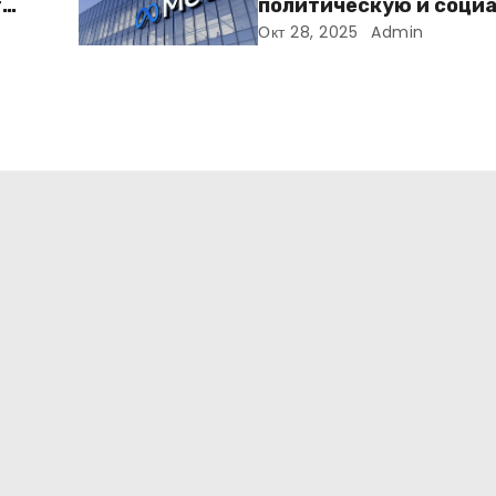
т
политическую и соци
го
рекламу в ЕС. Почему 
Окт 28, 2025
Admin
меняет рынок цифров
рекламы?
т