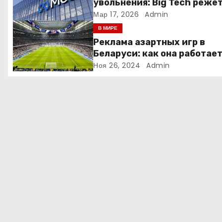
увольнения: Big Tech реже
людей ради искусственно
Мар 17, 2026
Admin
о
интеллекта
В МИРЕ
з
Реклама азартных игр в
Беларуси: как она работае
а
Ноя 26, 2024
Admin
п
и
с
я
м