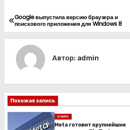
Google выпустила версию браузера и
Н
поискового приложения для Windows 8
а
в
и
Автор:
admin
г
а
ц
Похожая запись
и
я
В МИРЕ
Meta готовит крупнейшие
п