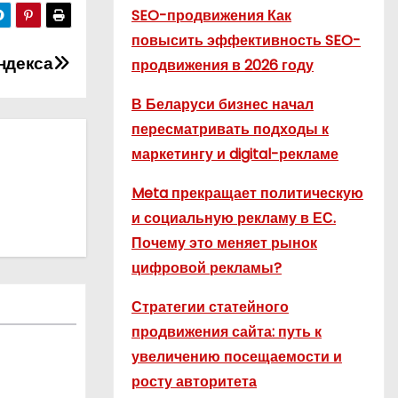
SEO-продвижения Как
повысить эффективность SEO-
ндекса
продвижения в 2026 году
В Беларуси бизнес начал
пересматривать подходы к
маркетингу и digital-рекламе
Meta прекращает политическую
и социальную рекламу в ЕС.
Почему это меняет рынок
цифровой рекламы?
Стратегии статейного
продвижения сайта: путь к
увеличению посещаемости и
росту авторитета