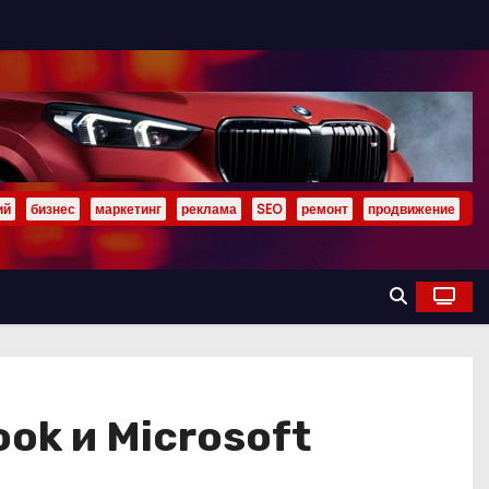
ий
бизнес
маркетинг
реклама
SEO
ремонт
продвижение
ok и Microsoft