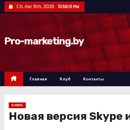
П
Сб. Авг 8th, 2026
10:58:32 PM
е
р
е
й
Pro-marketing.by
т
и
к
с
о
Главная
Клуб
Контакты
д
е
р
В МИРЕ
ж
Новая версия Skype 
и
м