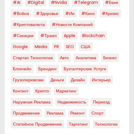
#AI
#digital
#nvidia
#telegram
#банк
#война
#здоровье
#ии
#кино
#кризис
#криптовалюта
#новости Компаний
#санкции
#трамп
Apple
Blockchain
Google
Media
PR
SEO
США
Стартап Технологии
Авто
Аналитика
Бизнес
Блокчейн
Брендинг
Бухгалтерские Услуги
Грузоперевозки
Деньги
Дизайн
Интерьер
Контент
Крипто
Маркетинг
Наружная Реклама
Недвижимость
Переезд
Продвижение
Реклама
Ремонт
Спорт
Статейное Продвижение
Таргетинг
Технологии