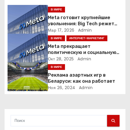
я
В МИРЕ
Meta готовит крупнейшие
п
увольнения: Big Tech режет
людей ради искусственного
Мар 17, 2026
Admin
о
интеллекта
В МИРЕ
ИНТЕРНЕТ-МАРКЕТИНГ
з
Meta прекращает
политическую и социальную
а
рекламу в ЕС. Почему это
Окт 28, 2025
Admin
меняет рынок цифровой
В МИРЕ
п
рекламы?
Реклама азартных игр в
и
Беларуси: как она работает
Ноя 26, 2024
Admin
с
я
м