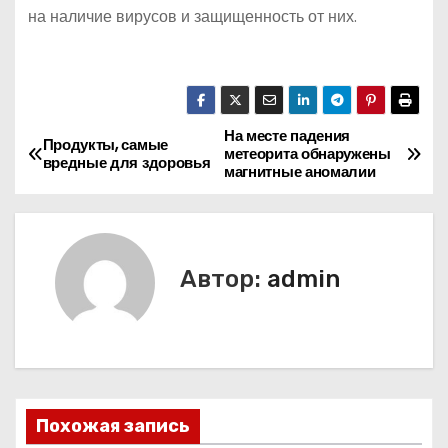
на наличие вирусов и защищенность от них.
На месте падения
Н
Продукты, самые
метеорита обнаружены
вредные для здоровья
магнитные аномалии
а
в
и
Автор:
admin
г
а
ц
Похожая запись
и