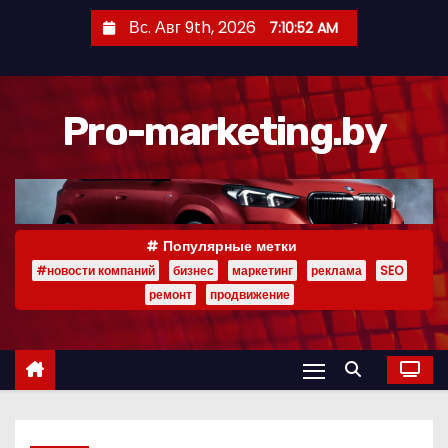
П
Вс. Авг 9th, 2026
7:10:53 AM
е
р
е
Pro-marketing.by
й
т
и
к
с
Популярные метки
о
#новости компаний
бизнес
маркетинг
реклама
SEO
д
ремонт
продвижение
е
р
ж
и
м