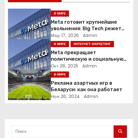
и
я
В МИРЕ
Meta готовит крупнейшие
п
увольнения: Big Tech режет
людей ради искусственного
Мар 17, 2026
Admin
о
интеллекта
В МИРЕ
ИНТЕРНЕТ-МАРКЕТИНГ
з
Meta прекращает
политическую и социальную
а
рекламу в ЕС. Почему это
Окт 28, 2025
Admin
меняет рынок цифровой
В МИРЕ
п
рекламы?
Реклама азартных игр в
и
Беларуси: как она работает
Ноя 26, 2024
Admin
с
я
м