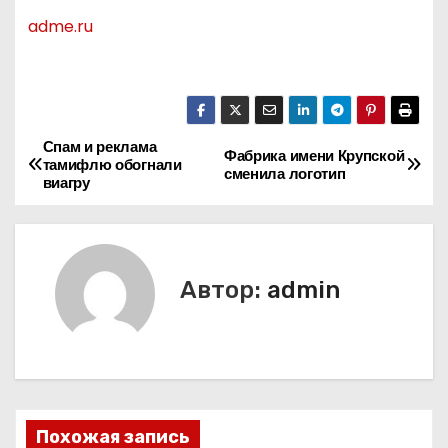
adme.ru
Спам и реклама
Н
Фабрика имени Крупской
тамифлю обогнали
сменила логотип
виагру
а
в
и
Автор:
admin
г
а
ц
Похожая запись