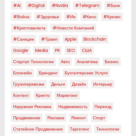
#AI
#digital
#nvidia
#telegram
#банк
#война
#здоровье
#ии
#кино
#кризис
#криптовалюта
#новости Компаний
#санкции
#трамп
Apple
Blockchain
Google
Media
PR
SEO
США
Стартап Технологии
Авто
Аналитика
Бизнес
Блокчейн
Брендинг
Бухгалтерские Услуги
Грузоперевозки
Деньги
Дизайн
Интерьер
Контент
Крипто
Маркетинг
Наружная Реклама
Недвижимость
Переезд
Продвижение
Реклама
Ремонт
Спорт
Статейное Продвижение
Таргетинг
Технологии