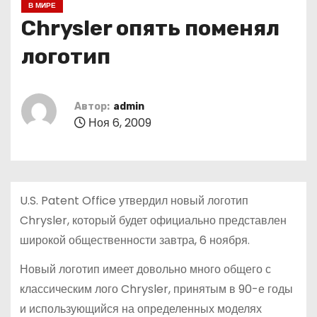
В МИРЕ
о
Chrysler опять поменял
м
у
логотип
Автор:
admin
Ноя 6, 2009
U.S. Patent Office утвердил новый логотип
Chrysler, который будет официально представлен
широкой общественности завтра, 6 ноября.
Новый логотип имеет довольно много общего с
классическим лого Chrysler, принятым в 90-е годы
и использующийся на определенных моделях