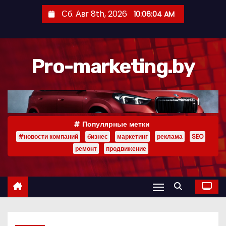
П
Сб. Авг 8th, 2026
10:06:05 AM
е
р
е
Pro-marketing.by
й
т
и
к
с
Популярные метки
о
#новости компаний
бизнес
маркетинг
реклама
SEO
д
ремонт
продвижение
е
р
ж
и
м