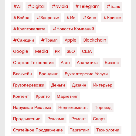
#AI
#digital
#nvidia
#telegram
#банк
#война
#здоровье
#ии
#кино
#кризис
#криптовалюта
#новости Компаний
#санкции
#трамп
Apple
Blockchain
Google
Media
PR
SEO
США
Стартап Технологии
Авто
Аналитика
Бизнес
Блокчейн
Брендинг
Бухгалтерские Услуги
Грузоперевозки
Деньги
Дизайн
Интерьер
Контент
Крипто
Маркетинг
Наружная Реклама
Недвижимость
Переезд
Продвижение
Реклама
Ремонт
Спорт
Статейное Продвижение
Таргетинг
Технологии