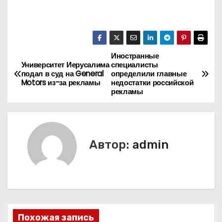
Иностранные
Н
Университет Иерусалима
специалисты
подал в суд на General
определили главные
а
Motors из-за рекламы
недостатки российской
рекламы
в
и
г
Автор:
admin
а
ц
и
Похожая запись