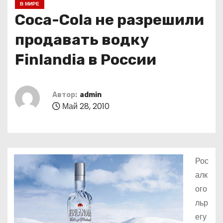
В МИРЕ
о
Coca-Cola не разрешили
м
у
продавать водку
Finlandia в России
Автор:
admin
Май 28, 2010
Рос
алк
ого
льр
егу