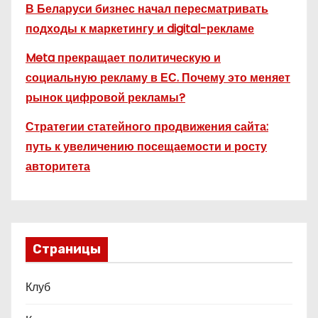
В Беларуси бизнес начал пересматривать
подходы к маркетингу и digital-рекламе
Meta прекращает политическую и
социальную рекламу в ЕС. Почему это меняет
рынок цифровой рекламы?
Стратегии статейного продвижения сайта:
путь к увеличению посещаемости и росту
авторитета
Страницы
Клуб