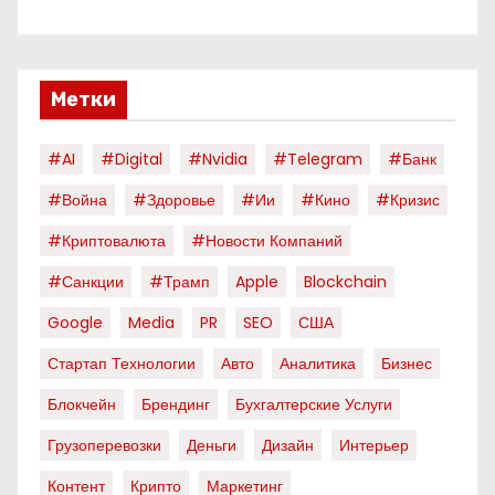
Метки
#AI
#digital
#nvidia
#telegram
#банк
#война
#здоровье
#ии
#кино
#кризис
#криптовалюта
#новости Компаний
#санкции
#трамп
Apple
Blockchain
Google
Media
PR
SEO
США
Стартап Технологии
Авто
Аналитика
Бизнес
Блокчейн
Брендинг
Бухгалтерские Услуги
Грузоперевозки
Деньги
Дизайн
Интерьер
Контент
Крипто
Маркетинг