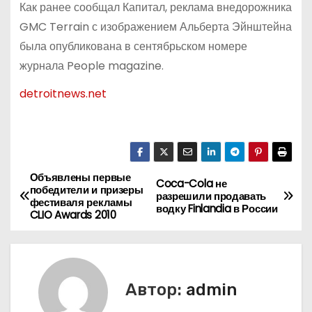
Как ранее сообщал Капитал, реклама внедорожника
GMC Terrain с изображением Альберта Эйнштейна
была опубликована в сентябрьском номере
журнала People magazine.
detroitnews.net
Объявлены первые
Н
Coca-Cola не
победители и призеры
разрешили продавать
фестиваля рекламы
а
водку Finlandia в России
CLIO Awards 2010
в
и
Автор:
admin
г