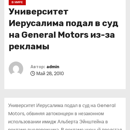
В МИРЕ
о
Университет
м
у
Иерусалима подал в суд
на General Motors из-за
рекламы
Автор:
admin
Май 28, 2010
Университет Иерусалима подал в суд на General
Motors, обвиняя автоконцерн в незаконном
использовании имидж Альберта Эйнштейна в
рекламе внедорожника. В рекламе ученый предстал