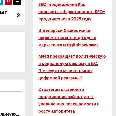
SEO-продвижения Как
ает
повысить эффективность SEO-
продвижения в 2026 году
В Беларуси бизнес начал
пересматривать подходы к
маркетингу и digital-рекламе
Meta прекращает политическую
и социальную рекламу в ЕС.
Почему это меняет рынок
цифровой рекламы?
Стратегии статейного
продвижения сайта: путь к
увеличению посещаемости и
росту авторитета
альную