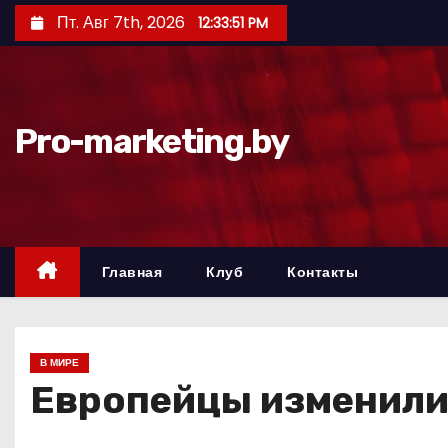
П
Пт. Авг 7th, 2026
12:33:52 PM
е
р
е
й
Pro-marketing.by
т
и
к
с
о
Главная
Клуб
Контакты
д
е
р
В МИРЕ
ж
Европейцы изменили
и
м