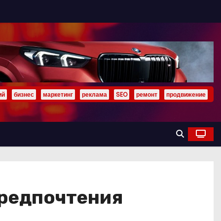
ий
бизнес
маркетинг
реклама
SEO
ремонт
продвижение
предпочтения