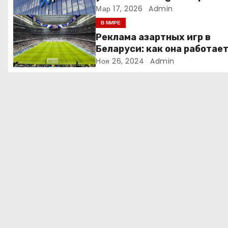
людей ради искусственно
Мар 17, 2026
Admin
о
интеллекта
В МИРЕ
з
Реклама азартных игр в
Беларуси: как она работае
а
Ноя 26, 2024
Admin
п
и
с
я
м