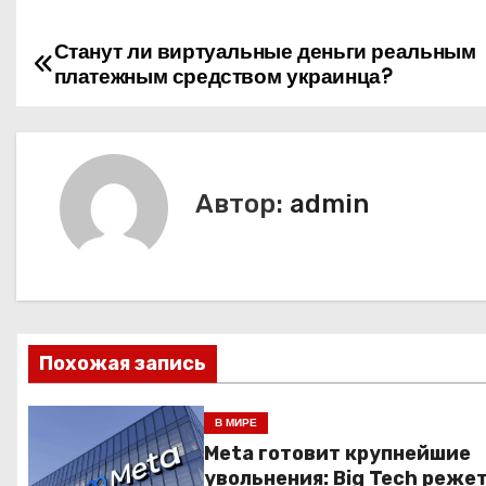
Станут ли виртуальные деньги реальным
Н
платежным средством украинца?
а
в
и
Автор:
admin
г
а
ц
Похожая запись
и
я
В МИРЕ
Meta готовит крупнейшие
п
увольнения: Big Tech реже