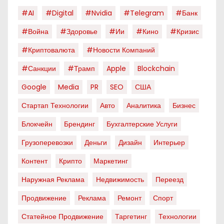
#AI
#digital
#nvidia
#telegram
#банк
#война
#здоровье
#ии
#кино
#кризис
#криптовалюта
#новости Компаний
#санкции
#трамп
Apple
Blockchain
Google
Media
PR
SEO
США
Стартап Технологии
Авто
Аналитика
Бизнес
Блокчейн
Брендинг
Бухгалтерские Услуги
Грузоперевозки
Деньги
Дизайн
Интерьер
Контент
Крипто
Маркетинг
Наружная Реклама
Недвижимость
Переезд
Продвижение
Реклама
Ремонт
Спорт
Статейное Продвижение
Таргетинг
Технологии