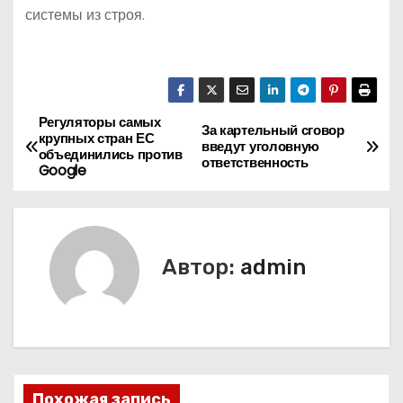
системы из строя.
Регуляторы самых
Н
За картельный сговор
крупных стран ЕС
введут уголовную
объединились против
а
ответственность
Google
в
и
Автор:
admin
г
а
ц
и
Похожая запись