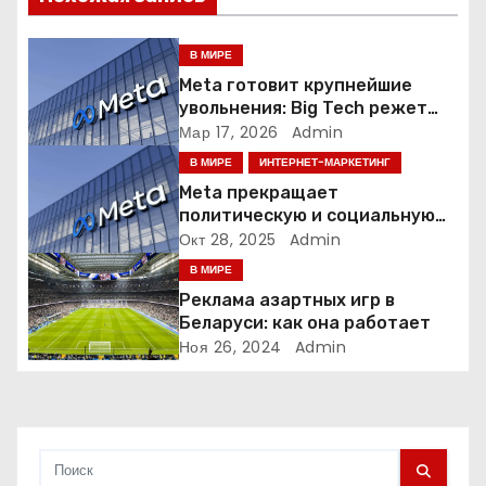
я
В МИРЕ
п
Meta готовит крупнейшие
увольнения: Big Tech режет
о
людей ради искусственного
Мар 17, 2026
Admin
интеллекта
В МИРЕ
ИНТЕРНЕТ-МАРКЕТИНГ
з
Meta прекращает
а
политическую и социальную
рекламу в ЕС. Почему это
Окт 28, 2025
Admin
п
меняет рынок цифровой
В МИРЕ
рекламы?
Реклама азартных игр в
и
Беларуси: как она работает
Ноя 26, 2024
Admin
с
я
м