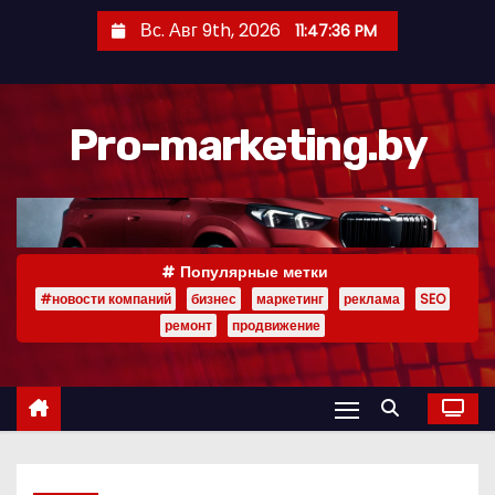
П
Вс. Авг 9th, 2026
11:47:37 PM
е
р
е
Pro-marketing.by
й
т
и
к
с
Популярные метки
о
#новости компаний
бизнес
маркетинг
реклама
SEO
д
ремонт
продвижение
е
р
ж
и
м