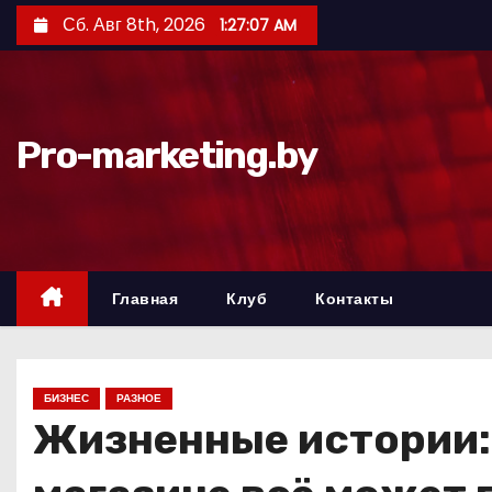
П
Сб. Авг 8th, 2026
1:27:08 AM
е
р
е
й
Pro-marketing.by
т
и
к
с
о
Главная
Клуб
Контакты
д
е
р
БИЗНЕС
РАЗНОЕ
ж
Жизненные истории: 
и
м