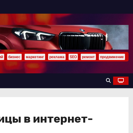
ий
бизнес
маркетинг
реклама
SEO
ремонт
продвижение
ицы в интернет-