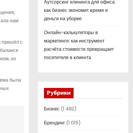
Аутсорсинг клининга для офиса:
как бизнес экономит время и
щения,
деньги на уборке
вала нам
Онлайн-калькуляторы в
маркетинге: как инструмент
м пришёл с
расчёта стоимости превращает
 балансе
посетителя в клиента
ком, но
лема была
тных
Рубрики
Бизнес
(1 492)
Брендинг
(1 015)