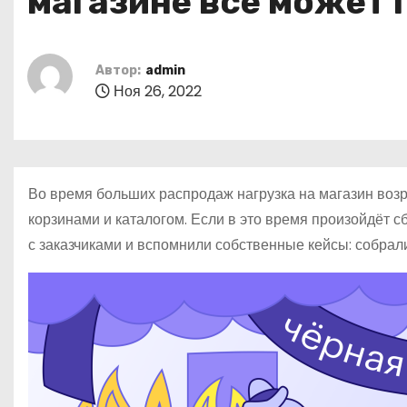
магазине всё может 
о
м
у
Автор:
admin
Ноя 26, 2022
Во время больших распродаж нагрузка на магазин возра
корзинами и каталогом. Если в это время произойдёт с
с заказчиками и вспомнили собственные кейсы: собра