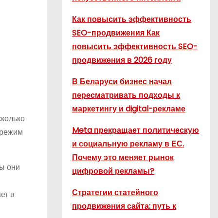
Как повысить эффективность
SEO-продвижения Как
повысить эффективность SEO-
продвижения в 2026 году
В Беларуси бизнес начал
пересматривать подходы к
маркетингу и digital-рекламе
сколько
Meta прекращает политическую
 режим
и социальную рекламу в ЕС.
Почему это меняет рынок
бы они
цифровой рекламы?
Стратегии статейного
ет в
продвижения сайта: путь к