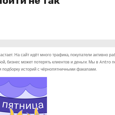
пойти не так
стает. На сайт идёт много трафика, покупатели активно ра
бой, бизнес может потерять клиентов и деньги. Мы в Antro
ли подборку историй с чёрнопятничными факапами.