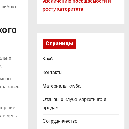
увеличению посещаемости и
ошибок в
росту авторитета
кого
Страницы
ельно
Клуб
.
Контакты
 много
Материалы клуба
и заранее
Отзывы о Клубе маркетинга и
общение:
продаж
м в день
Сотрудничество