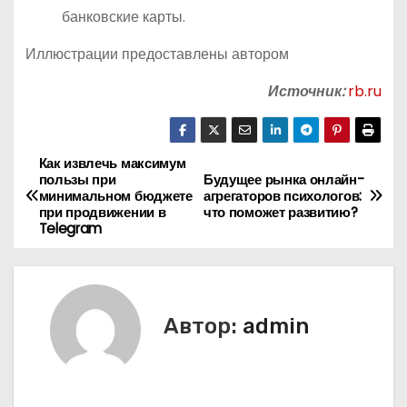
банковские карты.
Иллюстрации предоставлены автором
Источник:
rb.ru
Как извлечь максимум
Н
пользы при
Будущее рынка онлайн-
минимальном бюджете
агрегаторов психологов:
а
при продвижении в
что поможет развитию?
Telegram
в
и
г
Автор:
admin
а
ц