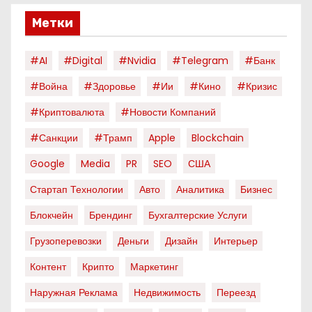
Метки
#AI
#digital
#nvidia
#telegram
#банк
#война
#здоровье
#ии
#кино
#кризис
#криптовалюта
#новости Компаний
#санкции
#трамп
Apple
Blockchain
Google
Media
PR
SEO
США
Стартап Технологии
Авто
Аналитика
Бизнес
Блокчейн
Брендинг
Бухгалтерские Услуги
Грузоперевозки
Деньги
Дизайн
Интерьер
Контент
Крипто
Маркетинг
Наружная Реклама
Недвижимость
Переезд