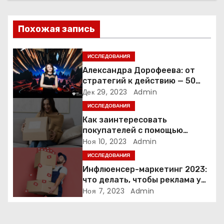
и
Похожая запись
я
п
ИССЛЕДОВАНИЯ
Александра Дорофеева: от
о
стратегий к действию — 50
точек роста онлайн-школы
Дек 29, 2023
Admin
з
ИССЛЕДОВАНИЯ
а
Как заинтересовать
покупателей с помощью
п
неопределенности: 3 способа
Ноя 10, 2023
Admin
ИССЛЕДОВАНИЯ
и
Инфлюенсер-маркетинг 2023:
что делать, чтобы реклама у
с
блогеров работала?
Ноя 7, 2023
Admin
я