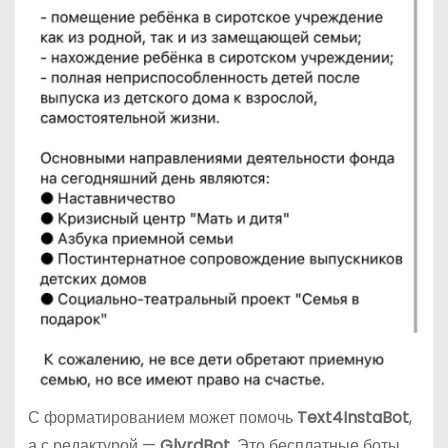
С форматированием может помочь
Text4InstaBot
,
а с редактурой —
GlvrdBot
. Это бесплатные боты,