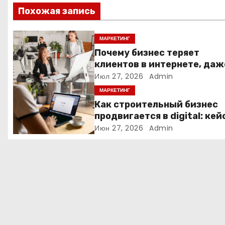
и
Похожая запись
я
МАРКЕТИНГ
п
Почему бизнес теряет
клиентов в интернете, даж
о
если у него есть сайт
Июл 27, 2026
Admin
з
МАРКЕТИНГ
Как строительный бизнес
а
продвигается в digital: кей
нишевых услуг
Июн 27, 2026
Admin
п
и
с
я
м