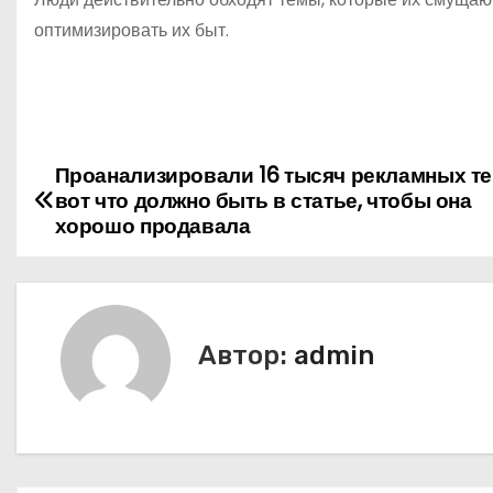
оптимизировать их быт.
Проанализировали 16 тысяч рекламных те
Н
вот что должно быть в статье, чтобы она
а
хорошо продавала
в
и
Автор:
admin
г
а
ц