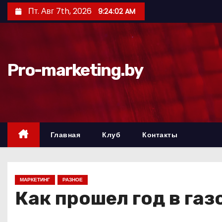
П
Пт. Авг 7th, 2026
9:24:03 AM
е
р
е
й
Pro-marketing.by
т
и
к
с
о
Главная
Клуб
Контакты
д
е
р
МАРКЕТИНГ
РАЗНОЕ
ж
Как прошел год в га
и
м