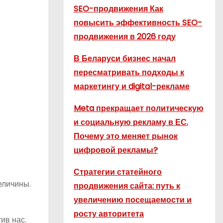
SEO-продвижения Как
повысить эффективность SEO-
продвижения в 2026 году
В Беларуси бизнес начал
пересматривать подходы к
маркетингу и digital-рекламе
Meta прекращает политическую
и социальную рекламу в ЕС.
Почему это меняет рынок
цифровой рекламы?
Стратегии статейного
еличины.
продвижения сайта: путь к
увеличению посещаемости и
росту авторитета
ив нас.