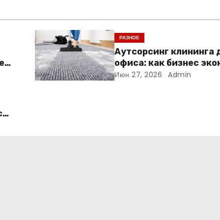
РАЗНОЕ
Аутсорсинг клининга 
е
офиса: как бизнес эк
время и деньги на убо
Июн 27, 2026
Admin
с