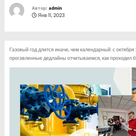
о
Автор:
admin
м
Янв 11, 2023
у
Газовый год длится иначе, чем календарный: с октября
прогавленные дедлайны отчитываемся, как проходил 