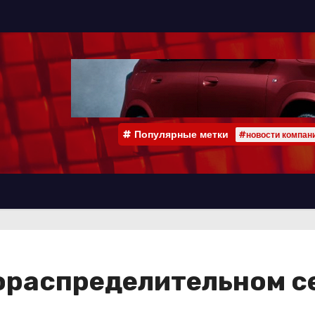
Популярные метки
#новости компан
зораспределительном с