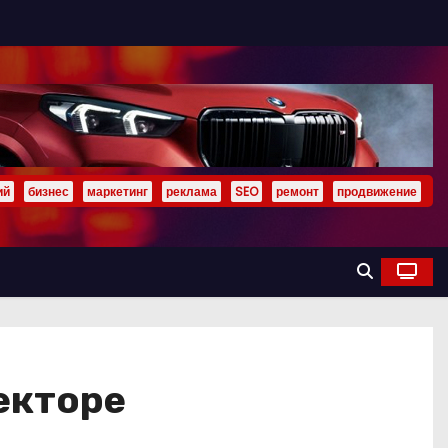
ий
бизнес
маркетинг
реклама
SEO
ремонт
продвижение
екторе