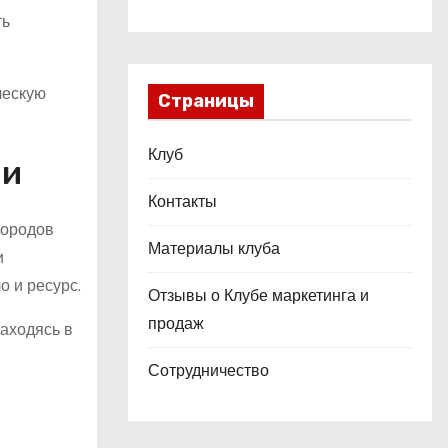
ть
ческую
Страницы
Клуб
ии
Контакты
городов
Материалы клуба
и
о и ресурс.
Отзывы о Клубе маркетинга и
продаж
аходясь в
Сотрудничество