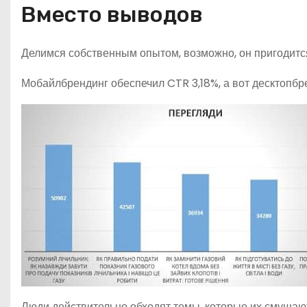
Вместо выводов
Делимся собственным опытом, возможно, он пригодитс
Мобайлбрендинг обеспечил CTR 3,18%, а вот десктопб
Люди действительно обходят темы, которые их смущают