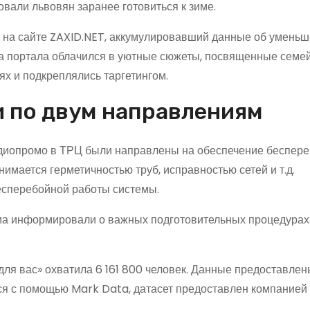
вали львовян заранее готовиться к зиме.
 на сайте ZAXID.NET, аккумулировавший данные об умень
ика портала облачился в уютные сюжеты, посвященные семе
ях и подкреплялись таргетингом.
 по двум направлениям
 аудиопромо в ТРЦ были направлены на обеспечение беспер
имается герметичностью труб, исправностью сетей и т.д.
есперебойной работы системы.
ма информировали о важных подготовительных процедурах
для вас» охватила 6 161 800 человек. Данные предоставлен
я с помощью Mark Data, датасет предоставлен компанией 