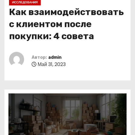
ИССЛЕДОВАНИЯ
о
Как взаимодействовать
м
у
с клиентом после
покупки: 4 совета
Автор:
admin
Май 31, 2023