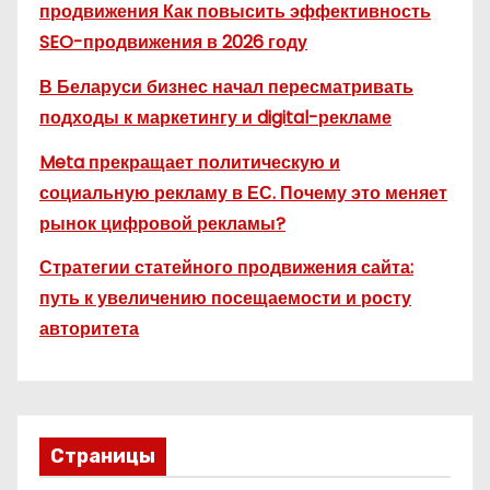
продвижения Как повысить эффективность
SEO-продвижения в 2026 году
В Беларуси бизнес начал пересматривать
подходы к маркетингу и digital-рекламе
Meta прекращает политическую и
социальную рекламу в ЕС. Почему это меняет
рынок цифровой рекламы?
Стратегии статейного продвижения сайта:
путь к увеличению посещаемости и росту
авторитета
Страницы