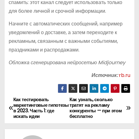
спамить: этот канал следует использовать только
для более личной и срочной информации.
Начните с автоматических сообщений, например
уведомлений о доставке, а затем переходите к
рекламным, связанным с важными событиями,
праздниками и распродажами.
Обложка сгенерирована нейросетью Midjourney
Источник:
rb.ru
Как тестировать
Как узнать, сколько
Н
маркетинговые гипотезы
тратят на рекламу
в 2023. Часть 1: где
конкуренты — при этом
а
искать идеи
бесплатно
в