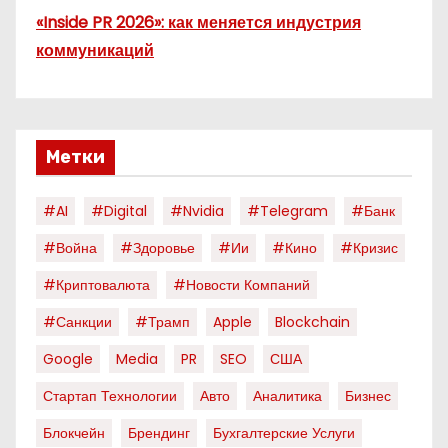
«Inside PR 2026»: как меняется индустрия
коммуникаций
Метки
#AI
#digital
#nvidia
#telegram
#банк
#война
#здоровье
#ии
#кино
#кризис
#криптовалюта
#новости Компаний
#санкции
#трамп
Apple
Blockchain
Google
Media
PR
SEO
США
Стартап Технологии
Авто
Аналитика
Бизнес
Блокчейн
Брендинг
Бухгалтерские Услуги