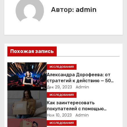
и
Автор:
admin
г
а
ц
и
Похожая запись
я
ИССЛЕДОВАНИЯ
п
Александра Дорофеева: от
стратегий к действию — 50
о
точек роста онлайн-школы
Дек 29, 2023
Admin
ИССЛЕДОВАНИЯ
з
Как заинтересовать
а
покупателей с помощью
неопределенности: 3 способа
Ноя 10, 2023
Admin
п
ИССЛЕДОВАНИЯ