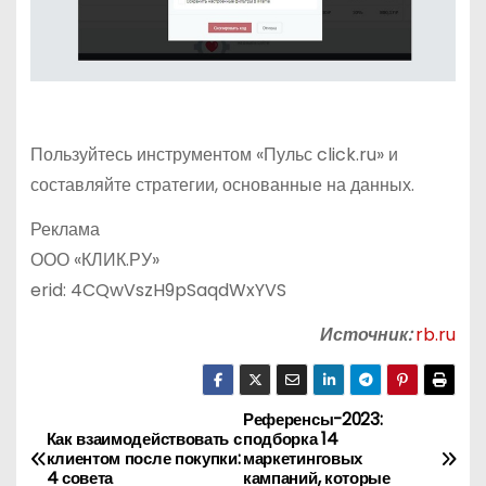
Пользуйтесь инструментом «Пульс click.ru» и
составляйте стратегии, основанные на данных.
Реклама
ООО «КЛИК.РУ»
erid: 4CQwVszH9pSaqdWxYVS
Источник:
rb.ru
Референсы-2023:
Н
Как взаимодействовать с
подборка 14
клиентом после покупки:
маркетинговых
а
4 совета
кампаний, которые