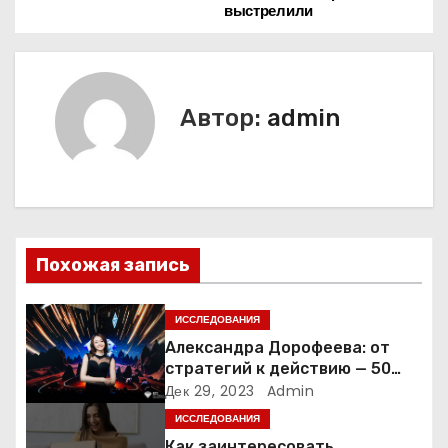
выстрелили
в
и
г
Автор:
admin
а
ц
и
Похожая запись
я
п
ИССЛЕДОВАНИЯ
Александра Дорофеева: от
о
стратегий к действию — 50
точек роста онлайн-школы
Дек 29, 2023
Admin
з
ИССЛЕДОВАНИЯ
Как заинтересовать