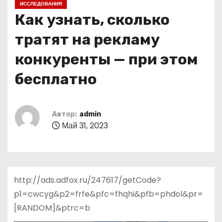
ИССЛЕДОВАНИЯ
о
Как узнать, сколько
м
у
тратят на рекламу
конкуренты — при этом
бесплатно
Автор:
admin
Май 31, 2023
http://ads.adfox.ru/247617/getCode?
p1=cwcyg&p2=frfe&pfc=fhqhi&pfb=phdol&pr=
[RANDOM]&ptrc=b