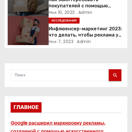
а
покупателей с помощью
п
неопределенности: 3 способа
Ноя 10, 2023
Admin
ИССЛЕДОВАНИЯ
и
Инфлюенсер-маркетинг 2023:
что делать, чтобы реклама у
с
блогеров работала?
Ноя 7, 2023
Admin
я
м
ГЛАВНОЕ
Google расширил маркировку рекламы,
созданной с помощью искусственного