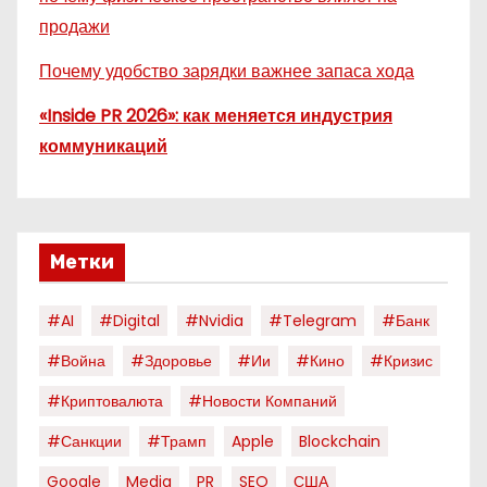
продажи
Почему удобство зарядки важнее запаса хода
«Inside PR 2026»: как меняется индустрия
коммуникаций
Метки
#AI
#digital
#nvidia
#telegram
#банк
#война
#здоровье
#ии
#кино
#кризис
#криптовалюта
#новости Компаний
#санкции
#трамп
Apple
Blockchain
Google
Media
PR
SEO
США