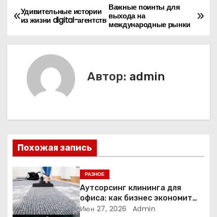
Важные поинты для
Н
Удивительные истории
выхода на
из жизни digital-агентств
международные рынки
а
в
и
Автор:
admin
г
а
ц
Похожая запись
и
я
РАЗНОЕ
Аутсорсинг клининга для
п
офиса: как бизнес экономит
время и деньги на уборке
Июн 27, 2026
Admin
о