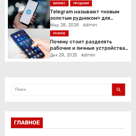
БИЗНЕС
ПРОДАЖИ
з
Telegram называют «новым
золотым рудником» для
а
креаторов: как блогеры
Мар 28, 2026
Admin
создают онлайн-бизнес
РАЗНОЕ
п
Почему стоит разделять
и
рабочие и личные устройства
— и чем опасно всё смешивать
Дек 29, 2025
Admin
с
я
м
ГЛАВНОЕ