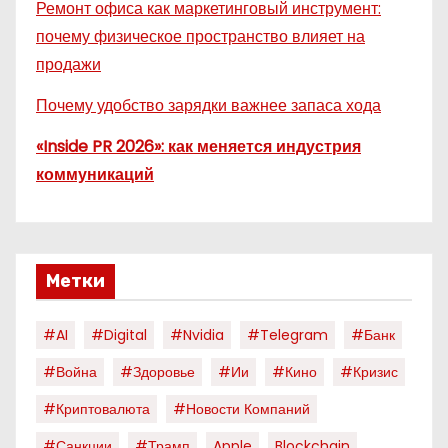
Ремонт офиса как маркетинговый инструмент:
почему физическое пространство влияет на
продажи
Почему удобство зарядки важнее запаса хода
«Inside PR 2026»: как меняется индустрия
коммуникаций
Метки
#AI
#digital
#nvidia
#telegram
#банк
#война
#здоровье
#ии
#кино
#кризис
#криптовалюта
#новости Компаний
#санкции
#трамп
Apple
Blockchain