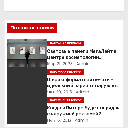
а
ц
Похожая запись
и
я
НАРУЖНАЯ РЕКЛАМА
Световые панели МегаЛайт в
п
центре косметологии
Гиалурон бай
Мар 21, 2023
Admin
о
НАРУЖНАЯ РЕКЛАМА
з
Широкоформатная печать –
идеальный вариант наружной
а
рекламы
Янв 29, 2015
Admin
НАРУЖНАЯ РЕКЛАМА
п
Когда в Питере будет порядок
и
с наружной рекламой?
Ноя 16, 2013
Admin
с