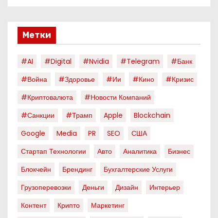
Метки
#AI
#digital
#nvidia
#telegram
#банк
#война
#здоровье
#ии
#кино
#кризис
#криптовалюта
#новости Компаний
#санкции
#трамп
Apple
Blockchain
Google
Media
PR
SEO
США
Стартап Технологии
Авто
Аналитика
Бизнес
Блокчейн
Брендинг
Бухгалтерские Услуги
Грузоперевозки
Деньги
Дизайн
Интерьер
Контент
Крипто
Маркетинг