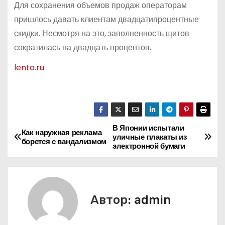
Для сохранения объемов продаж операторам
пришлось давать клиентам двадцатипроцентные
скидки. Несмотря на это, заполненность щитов
сократилась на двадцать процентов.
lenta.ru
В Японии испытали
Н
Как наружная реклама
уличные плакаты из
борется с вандализмом
электронной бумаги
а
в
и
Автор:
admin
г