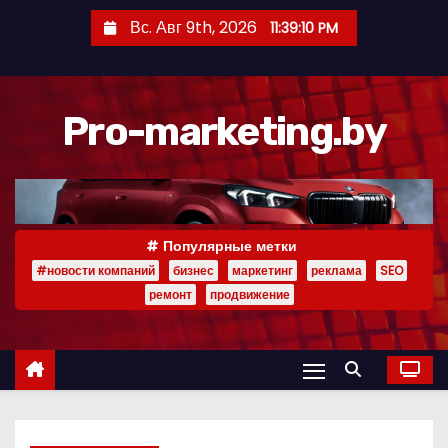
П
Вс. Авг 9th, 2026
11:39:10 PM
е
р
е
Pro-marketing.by
й
т
и
к
с
Популярные метки
о
#новости компаний
бизнес
маркетинг
реклама
SEO
д
ремонт
продвижение
е
р
ж
и
м