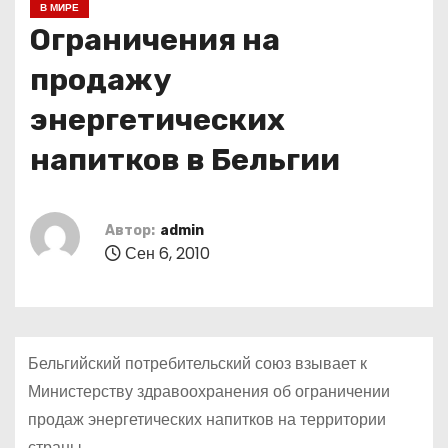
В МИРЕ
о
Ограничения на
м
у
продажу
энергетических
напитков в Бельгии
Автор:
admin
Сен 6, 2010
Бельгийский потребительский союз взывает к
Министерству здравоохранения об ограничении
продаж энергетических напитков на территории
страны.