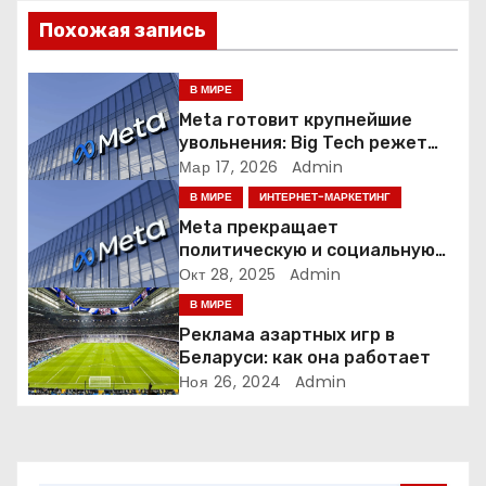
ц
Похожая запись
и
я
В МИРЕ
Meta готовит крупнейшие
п
увольнения: Big Tech режет
людей ради искусственного
Мар 17, 2026
Admin
о
интеллекта
В МИРЕ
ИНТЕРНЕТ-МАРКЕТИНГ
з
Meta прекращает
политическую и социальную
а
рекламу в ЕС. Почему это
Окт 28, 2025
Admin
меняет рынок цифровой
В МИРЕ
п
рекламы?
Реклама азартных игр в
и
Беларуси: как она работает
Ноя 26, 2024
Admin
с
я