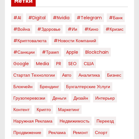
Метки
#AI
#digital
#nvidia
#telegram
#банк
#война
#здоровье
#ии
#кино
#кризис
#криптовалюта
#новости Компаний
#санкции
#трамп
Apple
Blockchain
Google
Media
PR
SEO
США
Стартап Технологии
Авто
Аналитика
Бизнес
Блокчейн
Брендинг
Бухгалтерские Услуги
Грузоперевозки
Деньги
Дизайн
Интерьер
Контент
Крипто
Маркетинг
Наружная Реклама
Недвижимость
Переезд
Продвижение
Реклама
Ремонт
Спорт