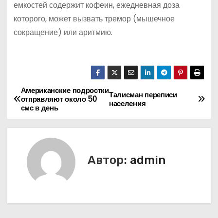
емкостей содержит кофеин, ежедневная доза
которого, может вызвать тремор (мышечное
сокращение) или аритмию.
Американские подростки
Н
Талисман переписи
отправляют около 50
населения
смс в день
а
в
и
Автор:
admin
г
а