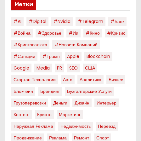
Метки
#AI
#digital
#nvidia
#telegram
#банк
#война
#здоровье
#ии
#кино
#кризис
#криптовалюта
#новости Компаний
#санкции
#трамп
Apple
Blockchain
Google
Media
PR
SEO
США
Стартап Технологии
Авто
Аналитика
Бизнес
Блокчейн
Брендинг
Бухгалтерские Услуги
Грузоперевозки
Деньги
Дизайн
Интерьер
Контент
Крипто
Маркетинг
Наружная Реклама
Недвижимость
Переезд
Продвижение
Реклама
Ремонт
Спорт