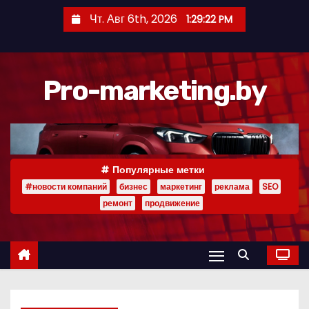
П
Чт. Авг 6th, 2026
1:29:22 PM
е
р
е
Pro-marketing.by
й
т
и
к
с
Популярные метки
о
#новости компаний
бизнес
маркетинг
реклама
SEO
д
ремонт
продвижение
е
р
ж
и
м