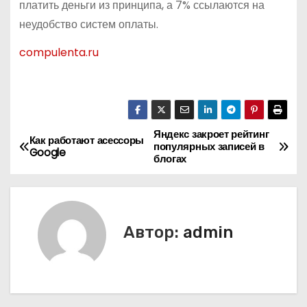
платить деньги из принципа, а 7% ссылаются на
неудобство систем оплаты.
compulenta.ru
Яндекс закроет рейтинг
Н
Как работают асессоры
популярных записей в
Google
блогах
а
в
и
Автор:
admin
г
а