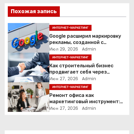
ц
Похожая запись
и
я
ИНТЕРНЕТ-МАРКЕТИНГ
Google расширил маркировку
п
рекламы, созданной с
помощью искусственного
Июл 29, 2026
Admin
о
интеллекта
ИНТЕРНЕТ-МАРКЕТИНГ
з
Как строительный бизнес
продвигает себя через
а
контент: кейс кровельных
Июн 27, 2026
Admin
компаний
ИНТЕРНЕТ-МАРКЕТИНГ
п
Ремонт офиса как
и
маркетинговый инструмент:
почему физическое
Июн 27, 2026
Admin
с
пространство влияет на
продажи
я