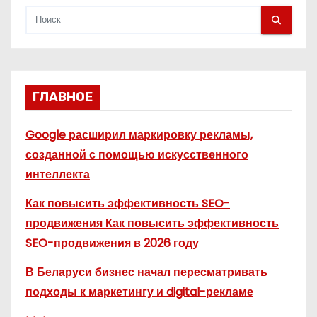
м
ГЛАВНОЕ
Google расширил маркировку рекламы,
созданной с помощью искусственного
интеллекта
Как повысить эффективность SEO-
продвижения Как повысить эффективность
SEO-продвижения в 2026 году
В Беларуси бизнес начал пересматривать
подходы к маркетингу и digital-рекламе