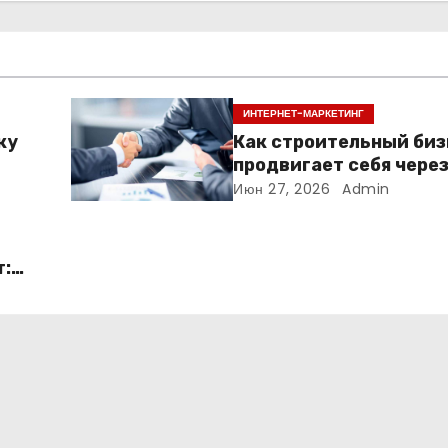
ИНТЕРНЕТ-МАРКЕТИНГ
ку
Как строительный биз
продвигает себя чере
контент: кейс кровел
Июн 27, 2026
Admin
компаний
т: