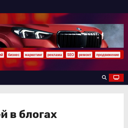
ий
бизнес
маркетинг
реклама
SEO
ремонт
продвижение
й в блогах