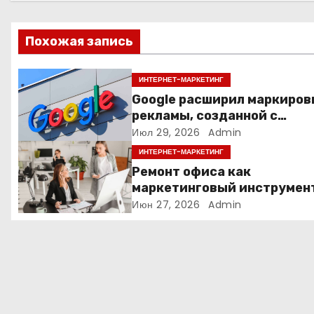
ц
Похожая запись
и
я
ИНТЕРНЕТ-МАРКЕТИНГ
Google расширил маркиров
п
рекламы, созданной с
помощью искусственного
Июл 29, 2026
Admin
о
интеллекта
ИНТЕРНЕТ-МАРКЕТИНГ
з
Ремонт офиса как
маркетинговый инструмен
а
почему физическое
Июн 27, 2026
Admin
пространство влияет на
п
продажи
и
с