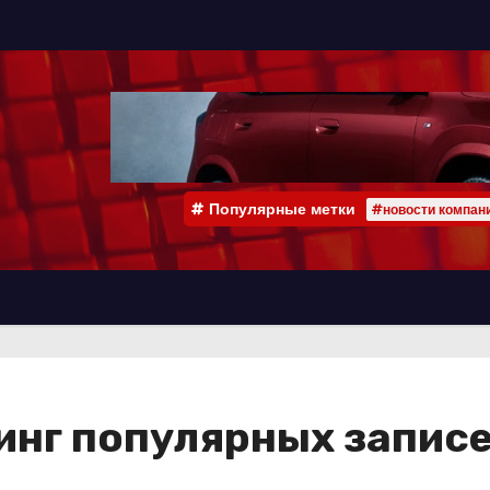
Популярные метки
#новости компан
инг популярных записе