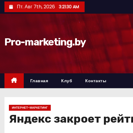
П
Пт. Авг 7th, 2026
3:21:31 AM
е
р
е
й
Pro-marketing.by
т
и
к
с
о
Главная
Клуб
Контакты
д
е
р
ИНТЕРНЕТ-МАРКЕТИНГ
ж
Яндекс закроет рейт
и
м