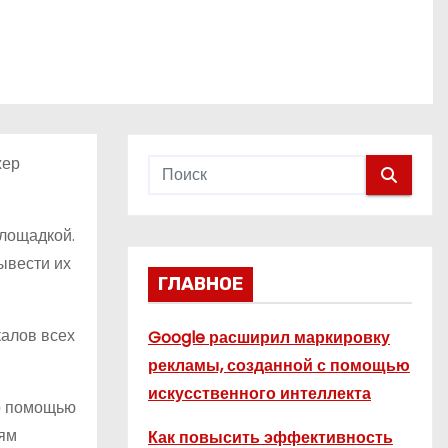
жер
площадкой.
ывести их
ГЛАВНОЕ
калов всех
Google расширил маркировку
рекламы, созданной с помощью
искусственного интеллекта
го помощью
лям
Как повысить эффективность