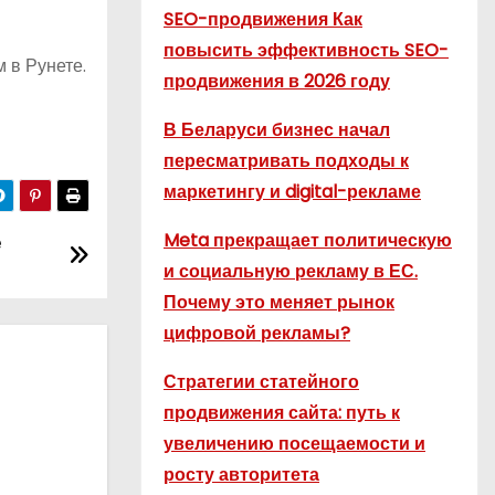
SEO-продвижения Как
повысить эффективность SEO-
 в Рунете.
продвижения в 2026 году
В Беларуси бизнес начал
пересматривать подходы к
маркетингу и digital-рекламе
е
Meta прекращает политическую
и социальную рекламу в ЕС.
Почему это меняет рынок
цифровой рекламы?
Стратегии статейного
продвижения сайта: путь к
увеличению посещаемости и
росту авторитета