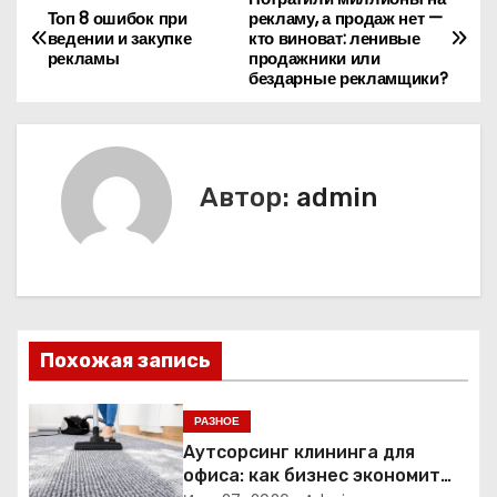
Н
Топ 8 ошибок при
рекламу, а продаж нет —
ведении и закупке
кто виноват: ленивые
а
рекламы
продажники или
бездарные рекламщики?
в
и
г
Автор:
admin
а
ц
и
Похожая запись
я
п
РАЗНОЕ
Аутсорсинг клининга для
о
офиса: как бизнес экономит