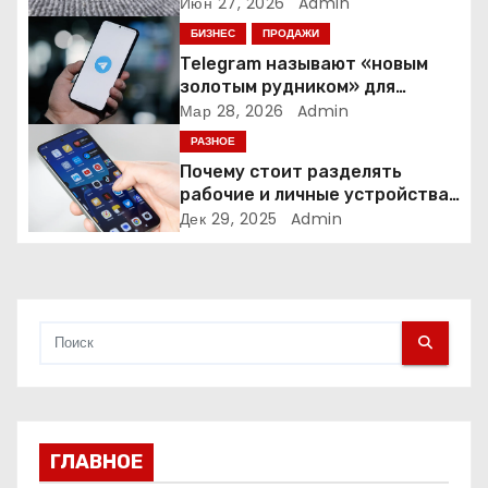
время и деньги на уборке
Июн 27, 2026
Admin
з
БИЗНЕС
ПРОДАЖИ
а
Telegram называют «новым
золотым рудником» для
п
креаторов: как блогеры
Мар 28, 2026
Admin
создают онлайн-бизнес
РАЗНОЕ
и
Почему стоит разделять
рабочие и личные устройства
с
— и чем опасно всё смешивать
Дек 29, 2025
Admin
я
м
ГЛАВНОЕ