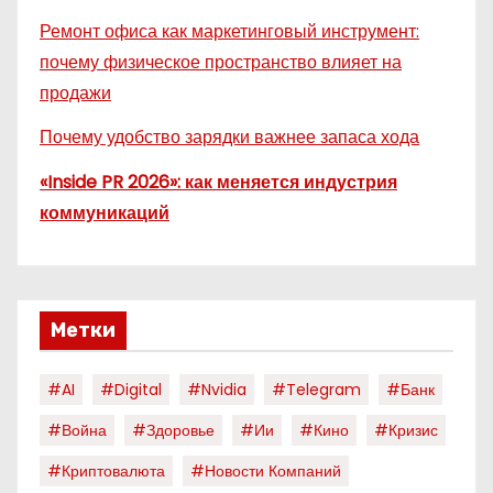
Ремонт офиса как маркетинговый инструмент:
почему физическое пространство влияет на
продажи
Почему удобство зарядки важнее запаса хода
«Inside PR 2026»: как меняется индустрия
коммуникаций
Метки
#AI
#digital
#nvidia
#telegram
#банк
#война
#здоровье
#ии
#кино
#кризис
#криптовалюта
#новости Компаний