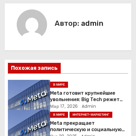
в
и
Автор:
admin
г
а
ц
и
Похожая запись
я
В МИРЕ
п
Meta готовит крупнейшие
увольнения: Big Tech режет
о
людей ради искусственного
Мар 17, 2026
Admin
интеллекта
В МИРЕ
ИНТЕРНЕТ-МАРКЕТИНГ
з
Meta прекращает
а
политическую и социальную
рекламу в ЕС. Почему это