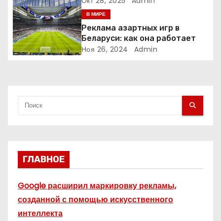
Окт 28, 2025
Admin
п
меняет рынок цифровой
В МИРЕ
рекламы?
Реклама азартных игр в
и
Беларуси: как она работает
Ноя 26, 2024
Admin
с
я
м
ГЛАВНОЕ
Google расширил маркировку рекламы,
созданной с помощью искусственного
интеллекта