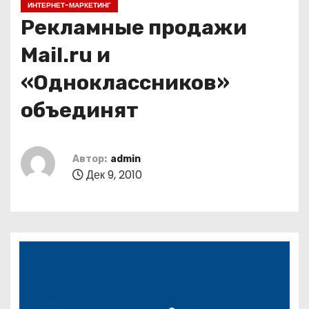
ИНТЕРНЕТ-МАРКЕТИНГ
о
Рекламные продажи
м
у
Mail.ru и
«Одноклассников»
объединят
Автор:
admin
Дек 9, 2010