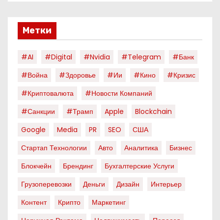
Метки
#AI
#digital
#nvidia
#telegram
#банк
#война
#здоровье
#ии
#кино
#кризис
#криптовалюта
#новости Компаний
#санкции
#трамп
Apple
Blockchain
Google
Media
PR
SEO
США
Стартап Технологии
Авто
Аналитика
Бизнес
Блокчейн
Брендинг
Бухгалтерские Услуги
Грузоперевозки
Деньги
Дизайн
Интерьер
Контент
Крипто
Маркетинг