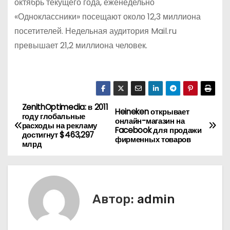
октябрь текущего года, еженедельно
«Одноклассники» посещают около 12,3 миллиона
посетителей. Недельная аудитория Mail.ru
превышает 21,2 миллиона человек.
ZenithOptimedia: в 2011
Н
Heineken открывает
году глобальные
онлайн-магазин на
расходы на рекламу
а
Facebook для продажи
достигнут $463,297
фирменных товаров
млрд
в
и
г
Автор:
admin
а