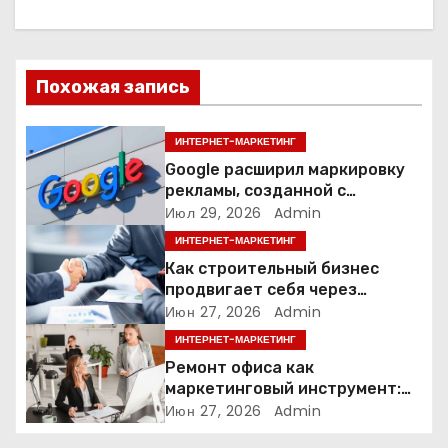
ц
и
Похожая запись
я
п
ИНТЕРНЕТ-МАРКЕТИНГ
Google расширил маркировку
о
рекламы, созданной с
помощью искусственного
Июл 29, 2026
Admin
з
интеллекта
ИНТЕРНЕТ-МАРКЕТИНГ
а
Как строительный бизнес
продвигает себя через
п
контент: кейс кровельных
Июн 27, 2026
Admin
компаний
ИНТЕРНЕТ-МАРКЕТИНГ
и
Ремонт офиса как
маркетинговый инструмент:
с
почему физическое
Июн 27, 2026
Admin
пространство влияет на
я