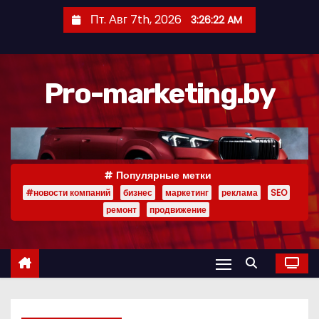
П
Пт. Авг 7th, 2026
3:26:23 AM
е
р
е
Pro-marketing.by
й
т
и
к
с
Популярные метки
о
#новости компаний
бизнес
маркетинг
реклама
SEO
д
ремонт
продвижение
е
р
ж
и
м