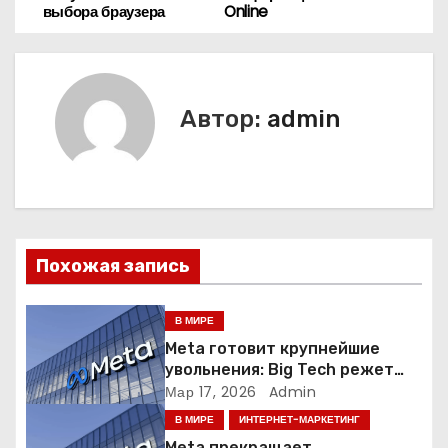
выбора браузера
Online
а
в
и
Автор:
admin
г
а
ц
Похожая запись
и
я
В МИРЕ
Meta готовит крупнейшие
п
увольнения: Big Tech режет
людей ради искусственного
Мар 17, 2026
Admin
о
интеллекта
В МИРЕ
ИНТЕРНЕТ-МАРКЕТИНГ
Meta прекращает