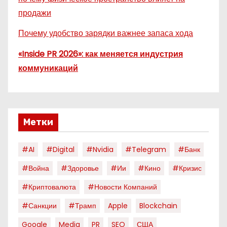
продажи
Почему удобство зарядки важнее запаса хода
«Inside PR 2026»: как меняется индустрия
коммуникаций
Метки
#AI
#digital
#nvidia
#telegram
#банк
#война
#здоровье
#ии
#кино
#кризис
#криптовалюта
#новости Компаний
#санкции
#трамп
Apple
Blockchain
Google
Media
PR
SEO
США