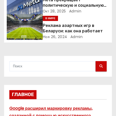
з
политическую и социальную
а
рекламу в ЕС. Почему это
Окт 28, 2025
Admin
меняет рынок цифровой
В МИРЕ
п
рекламы?
Реклама азартных игр в
и
Беларуси: как она работает
Ноя 26, 2024
Admin
с
я
м
ГЛАВНОЕ
Google расширил маркировку рекламы,
созданной с помощью искусственного