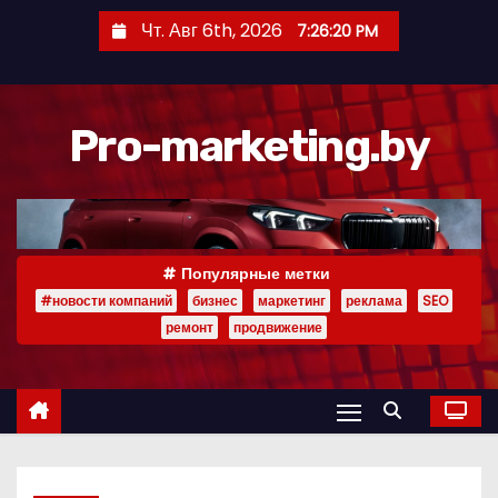
П
Чт. Авг 6th, 2026
7:26:21 PM
е
р
е
Pro-marketing.by
й
т
и
к
с
Популярные метки
о
#новости компаний
бизнес
маркетинг
реклама
SEO
д
ремонт
продвижение
е
р
ж
и
м