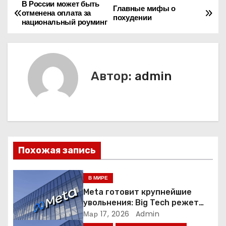
В России может быть
Н
Главные мифы о
отменена оплата за
похудении
национальный роуминг
а
в
и
Автор:
admin
г
а
ц
Похожая запись
и
я
В МИРЕ
Meta готовит крупнейшие
п
увольнения: Big Tech режет
людей ради искусственного
Мар 17, 2026
Admin
о
интеллекта