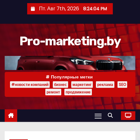
П
Пт. Авг 7th, 2026
8:24:05 PM
е
р
е
Pro-marketing.by
й
т
и
к
с
Популярные метки
о
#новости компаний
бизнес
маркетинг
реклама
SEO
д
ремонт
продвижение
е
р
ж
и
м