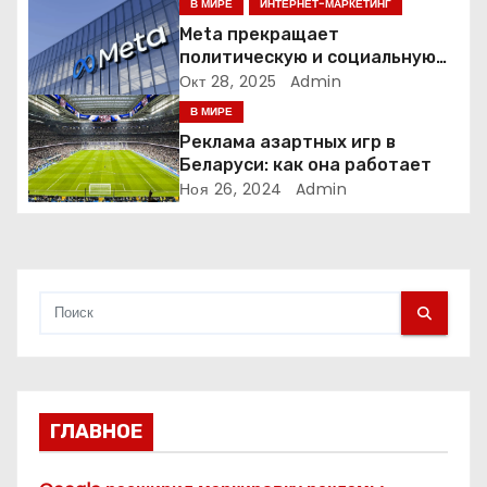
В МИРЕ
ИНТЕРНЕТ-МАРКЕТИНГ
з
Meta прекращает
политическую и социальную
а
рекламу в ЕС. Почему это
Окт 28, 2025
Admin
меняет рынок цифровой
В МИРЕ
п
рекламы?
Реклама азартных игр в
и
Беларуси: как она работает
Ноя 26, 2024
Admin
с
я
м
ГЛАВНОЕ