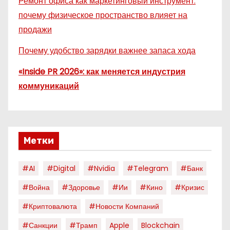
Ремонт офиса как маркетинговый инструмент:
почему физическое пространство влияет на
продажи
Почему удобство зарядки важнее запаса хода
«Inside PR 2026»: как меняется индустрия
коммуникаций
Метки
#AI
#digital
#nvidia
#telegram
#банк
#война
#здоровье
#ии
#кино
#кризис
#криптовалюта
#новости Компаний
#санкции
#трамп
Apple
Blockchain