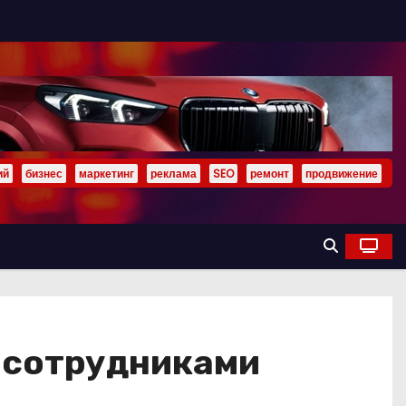
ий
бизнес
маркетинг
реклама
SEO
ремонт
продвижение
и сотрудниками