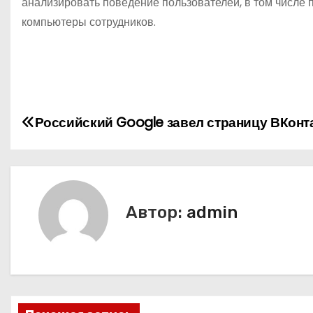
анализировать поведение пользователей, в том числе
компьютеры сотрудников.
Н
Российский Google завел страницу ВКонт
а
в
и
Автор:
admin
г
а
ц