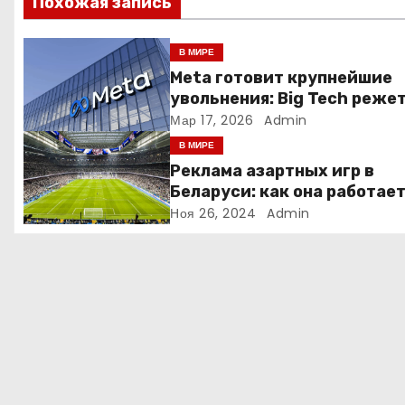
Похожая запись
и
я
В МИРЕ
Meta готовит крупнейшие
п
увольнения: Big Tech реже
людей ради искусственно
Мар 17, 2026
Admin
о
интеллекта
В МИРЕ
з
Реклама азартных игр в
Беларуси: как она работае
а
Ноя 26, 2024
Admin
п
и
с
я
м