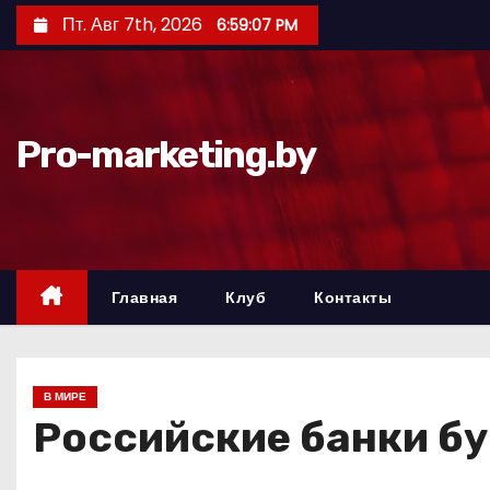
П
Пт. Авг 7th, 2026
6:59:08 PM
е
р
е
й
Pro-marketing.by
т
и
к
с
о
Главная
Клуб
Контакты
д
е
р
В МИРЕ
ж
Российские банки бу
и
м