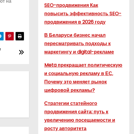
ют на
SEO-продвижения Как
повысить эффективность SEO-
продвижения в 2026 году
В Беларуси бизнес начал
пересматривать подходы к
е
маркетингу и digital-рекламе
Meta прекращает политическую
и социальную рекламу в ЕС.
Почему это меняет рынок
цифровой рекламы?
Стратегии статейного
продвижения сайта: путь к
увеличению посещаемости и
росту авторитета