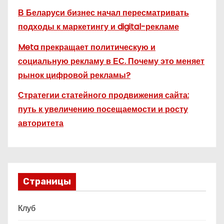
В Беларуси бизнес начал пересматривать
подходы к маркетингу и digital-рекламе
Meta прекращает политическую и
социальную рекламу в ЕС. Почему это меняет
рынок цифровой рекламы?
Стратегии статейного продвижения сайта:
путь к увеличению посещаемости и росту
авторитета
Страницы
Клуб