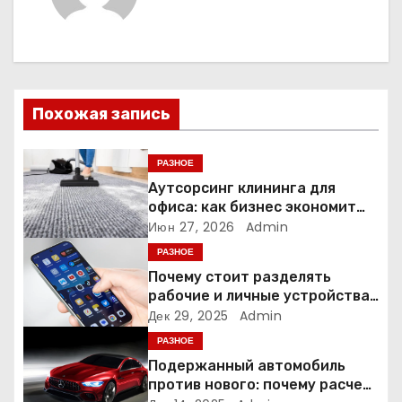
г
а
ц
Похожая запись
и
я
РАЗНОЕ
Аутсорсинг клининга для
п
офиса: как бизнес экономит
время и деньги на уборке
Июн 27, 2026
Admin
о
РАЗНОЕ
з
Почему стоит разделять
рабочие и личные устройства
а
— и чем опасно всё смешивать
Дек 29, 2025
Admin
РАЗНОЕ
п
Подержанный автомобиль
и
против нового: почему расчет