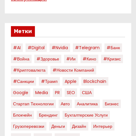
Метки
#AI
#digital
#nvidia
#telegram
#банк
#война
#здоровье
#ии
#кино
#кризис
#криптовалюта
#новости Компаний
#санкции
#трамп
Apple
Blockchain
Google
Media
PR
SEO
США
Стартап Технологии
Авто
Аналитика
Бизнес
Блокчейн
Брендинг
Бухгалтерские Услуги
Грузоперевозки
Деньги
Дизайн
Интерьер