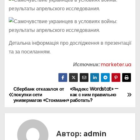
Детальна інформація про дослідження в презентації
та за посиланням.
Источник:
marketer.ua
Сбербанк отказался от
«Яндекс Wordstat» —
Н
покупки сети
как с ним правильно
универмагов «Стокманн»
работать?
а
в
и
Автор:
admin