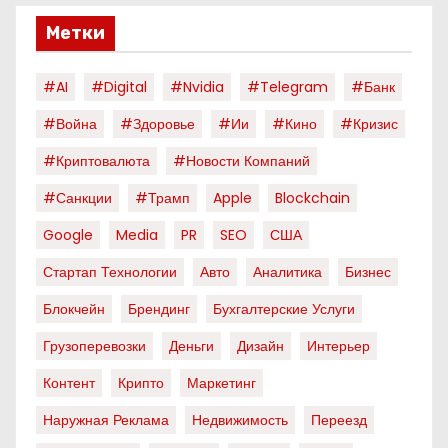
Метки
#AI
#digital
#nvidia
#telegram
#банк
#война
#здоровье
#ии
#кино
#кризис
#криптовалюта
#новости Компаний
#санкции
#трамп
Apple
Blockchain
Google
Media
PR
SEO
США
Стартап Технологии
Авто
Аналитика
Бизнес
Блокчейн
Брендинг
Бухгалтерские Услуги
Грузоперевозки
Деньги
Дизайн
Интерьер
Контент
Крипто
Маркетинг
Наружная Реклама
Недвижимость
Переезд