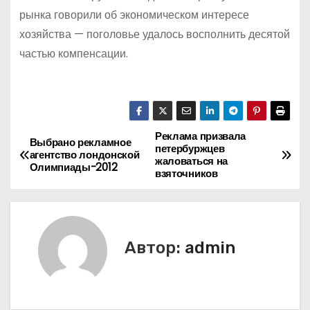
рынка говорили об экономическом интересе
хозяйства — поголовье удалось восполнить десятой
частью компенсации.
Реклама призвала
Н
Выбрано рекламное
петербуржцев
агентство лондонской
жаловаться на
а
Олимпиады-2012
взяточников
в
и
Автор:
admin
г
а