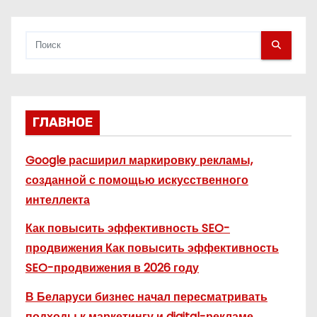
м
ГЛАВНОЕ
Google расширил маркировку рекламы,
созданной с помощью искусственного
интеллекта
Как повысить эффективность SEO-
продвижения Как повысить эффективность
SEO-продвижения в 2026 году
В Беларуси бизнес начал пересматривать
подходы к маркетингу и digital-рекламе