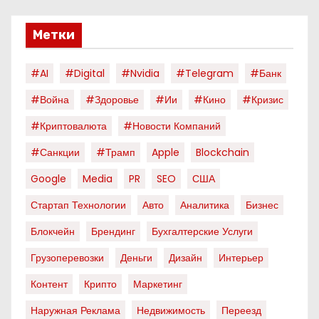
Метки
#AI
#digital
#nvidia
#telegram
#банк
#война
#здоровье
#ии
#кино
#кризис
#криптовалюта
#новости Компаний
#санкции
#трамп
Apple
Blockchain
Google
Media
PR
SEO
США
Стартап Технологии
Авто
Аналитика
Бизнес
Блокчейн
Брендинг
Бухгалтерские Услуги
Грузоперевозки
Деньги
Дизайн
Интерьер
Контент
Крипто
Маркетинг
Наружная Реклама
Недвижимость
Переезд