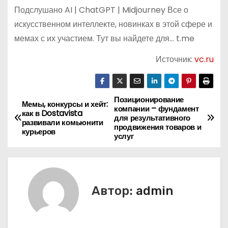
Подслушано AI | ChatGPT | Midjourney Все о
искусственном интеллекте, новинках в этой сфере и
мемах с их участием. Тут вы найдете для… t.me
Источник:
vc.ru
Позиционирование
Н
Мемы, конкурсы и хейт:
компании – фундамент
как в Dostavista
для результативного
а
развивали комьюнити
продвижения товаров и
курьеров
услуг
в
и
г
Автор:
admin
а