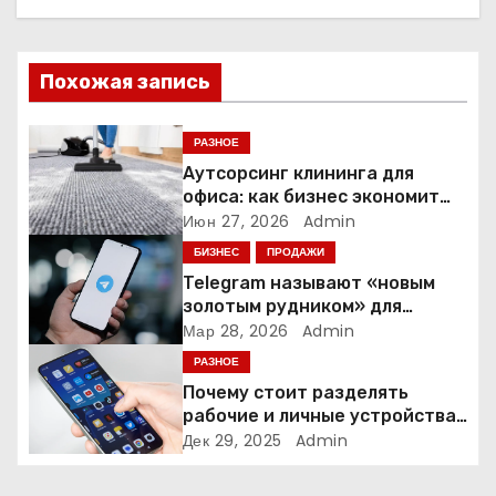
ц
и
Похожая запись
я
п
РАЗНОЕ
Аутсорсинг клининга для
о
офиса: как бизнес экономит
время и деньги на уборке
Июн 27, 2026
Admin
з
БИЗНЕС
ПРОДАЖИ
а
Telegram называют «новым
золотым рудником» для
п
креаторов: как блогеры
Мар 28, 2026
Admin
создают онлайн-бизнес
РАЗНОЕ
и
Почему стоит разделять
рабочие и личные устройства
с
— и чем опасно всё смешивать
Дек 29, 2025
Admin
я