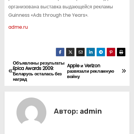
организована выставка выдающейся рекламы
Guinness «Ads through the Years».
adme.ru
Объявлены результаты
Н
Apple и Verizon
Epica Awards 2009:
развязали рекламную
Беларусь осталась без
а
войну
наград
в
и
Автор:
admin
г
а