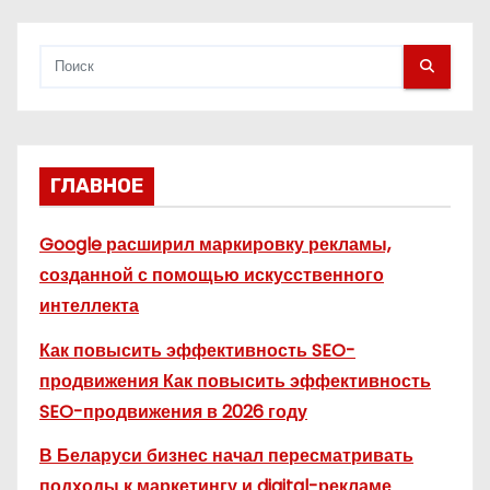
м
ГЛАВНОЕ
Google расширил маркировку рекламы,
созданной с помощью искусственного
интеллекта
Как повысить эффективность SEO-
продвижения Как повысить эффективность
SEO-продвижения в 2026 году
В Беларуси бизнес начал пересматривать
подходы к маркетингу и digital-рекламе