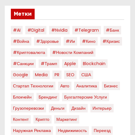
Метки
#AI
#digital
#nvidia
#telegram
#банк
#война
#здоровье
#ии
#кино
#кризис
#криптовалюта
#новости Компаний
#санкции
#трамп
Apple
Blockchain
Google
Media
PR
SEO
США
Стартап Технологии
Авто
Аналитика
Бизнес
Блокчейн
Брендинг
Бухгалтерские Услуги
Грузоперевозки
Деньги
Дизайн
Интерьер
Контент
Крипто
Маркетинг
Наружная Реклама
Недвижимость
Переезд