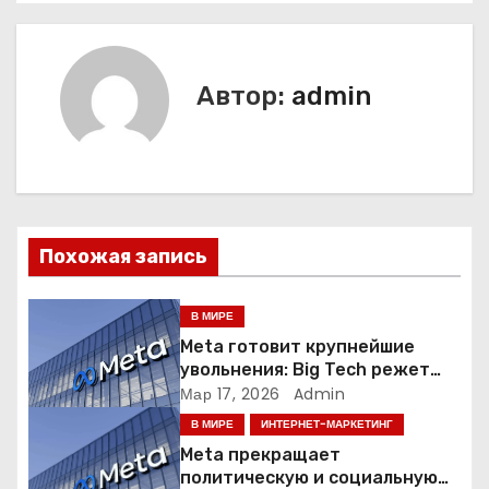
в
и
Автор:
admin
г
а
ц
Похожая запись
и
я
В МИРЕ
Meta готовит крупнейшие
п
увольнения: Big Tech режет
людей ради искусственного
Мар 17, 2026
Admin
о
интеллекта
В МИРЕ
ИНТЕРНЕТ-МАРКЕТИНГ
з
Meta прекращает
политическую и социальную