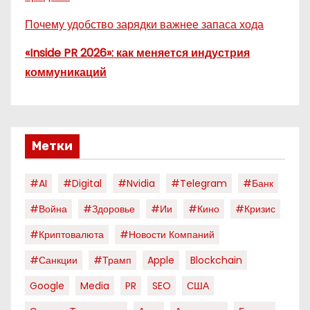
Почему удобство зарядки важнее запаса хода
«Inside PR 2026»: как меняется индустрия
коммуникаций
Метки
#AI
#digital
#nvidia
#telegram
#банк
#война
#здоровье
#ии
#кино
#кризис
#криптовалюта
#новости Компаний
#санкции
#трамп
Apple
Blockchain
Google
Media
PR
SEO
США