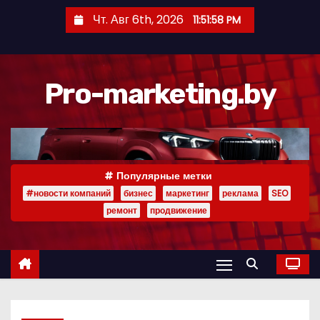
П
Чт. Авг 6th, 2026
11:51:59 PM
е
р
е
Pro-marketing.by
й
т
и
к
с
Популярные метки
о
#новости компаний
бизнес
маркетинг
реклама
SEO
д
ремонт
продвижение
е
р
ж
и
м