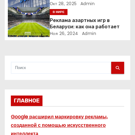
а
рекламу в ЕС. Почему это
Окт 28, 2025
Admin
меняет рынок цифровой
В МИРЕ
п
рекламы?
Реклама азартных игр в
и
Беларуси: как она работает
Ноя 26, 2024
Admin
с
я
м
ГЛАВНОЕ
Google расширил маркировку рекламы,
созданной с помощью искусственного
интеллекта