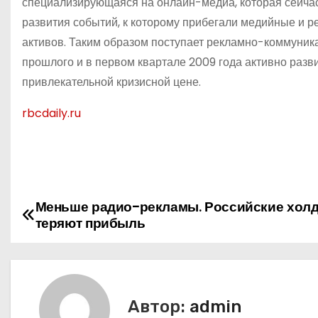
специализирующаяся на онлайн-медиа, которая сейчас
развития событий, к которому прибегали медийные и 
активов. Таким образом поступает рекламно-коммуник
прошлого и в первом квартале 2009 года активно разв
привлекательной кризисной цене.
rbcdaily.ru
Меньше радио-рекламы. Российские холд
Н
теряют прибыль
а
в
и
Автор:
admin