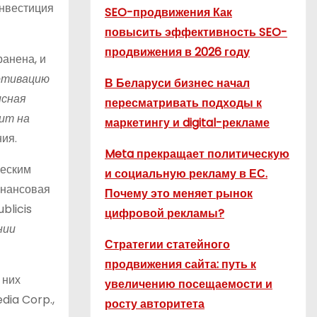
инвестиция
SEO-продвижения Как
повысить эффективность SEO-
продвижения в 2026 году
ранена, и
мотивацию
В Беларуси бизнес начал
исная
пересматривать подходы к
дит на
маркетингу и digital-рекламе
ия.
Meta прекращает политическую
ческим
и социальную рекламу в ЕС.
инансовая
Почему это меняет рынок
blicis
цифровой рекламы?
нии
Стратегии статейного
продвижения сайта: путь к
 них
увеличению посещаемости и
dia Corp.,
росту авторитета