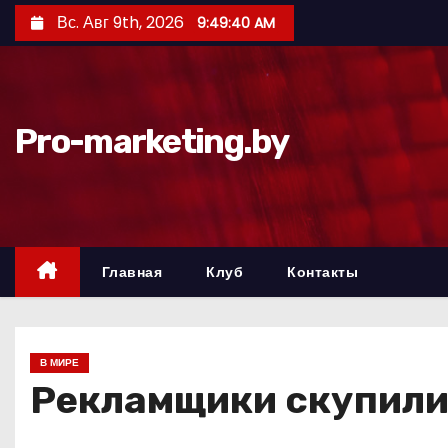
П
Вс. Авг 9th, 2026
9:49:41 AM
е
р
е
й
Pro-marketing.by
т
и
к
с
о
Главная
Клуб
Контакты
д
е
р
В МИРЕ
ж
Рекламщики скупили
и
м