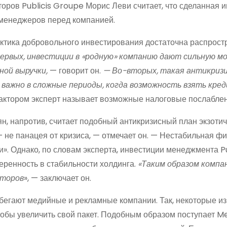
торов Publicis Groupe Морис Леви считает, что сделанная 
-менеджеров перед компанией.
актика добровольного инвестирования достаточна распрост
ервых, инвестиции в «родную» компанию дают сильную 
ной выручки,
— говорит он.
— Во-вторых, такая антикриз
 важно в сложные периоды, когда возможность взять кре
тором эксперт называет возможные налоговые послаблен
н, напротив, считает подобный антикризисный план экзоти
 не панацея от кризиса, — отмечает он. — Нестабильная ф
». Однако, по словам эксперта, инвестиции менеджмента Pu
ренность в стабильности холдинга.
«Таким образом компа
сторов
», — заключает он.
бегают медийные и рекламные компании. Так, некоторые из
тобы увеличить свой пакет. Подобным образом поступает Me