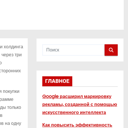
и холдинга
 через три
о
 сторонних
ГЛАВНОЕ
я покупки
Google расширил маркировку
грамме
рекламы, созданной с помощью
ды только
искусственного интеллекта
 в
ов на одну
Как повысить эффективность