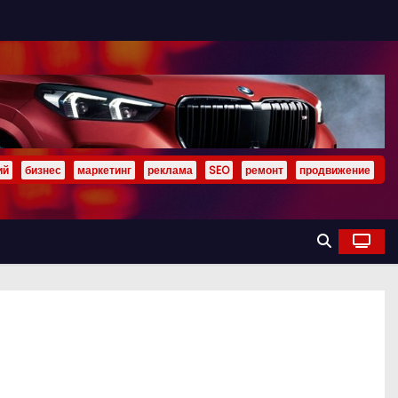
ий
бизнес
маркетинг
реклама
SEO
ремонт
продвижение