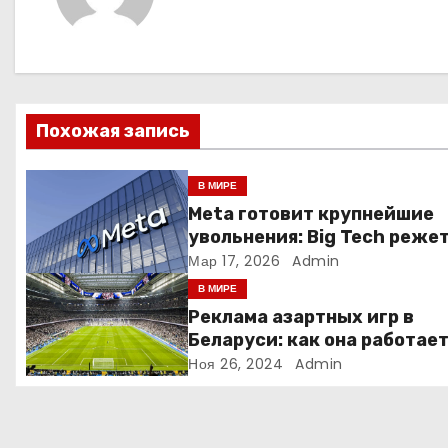
г
а
ц
Похожая запись
и
я
В МИРЕ
Meta готовит крупнейшие
п
увольнения: Big Tech реже
людей ради искусственно
Мар 17, 2026
Admin
о
интеллекта
В МИРЕ
з
Реклама азартных игр в
Беларуси: как она работае
а
Ноя 26, 2024
Admin
п
и