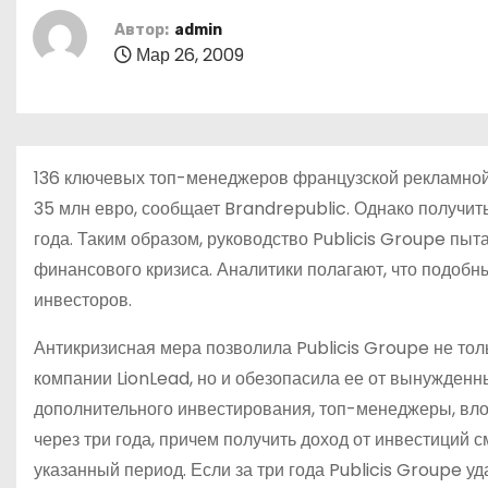
о
Автор:
admin
м
Мар 26, 2009
у
136 ключевых топ-менеджеров французской рекламной
35 млн евро, сообщает Brandrepublic. Однако получить
года. Таким образом, руководство Publicis Groupe пыт
финансового кризиса. Аналитики полагают, что подобны
инвесторов.
Антикризисная мера позволила Publicis Groupe не то
компании LionLead, но и обезопасила ее от вынужден
дополнительного инвестирования, топ-менеджеры, вло
через три года, причем получить доход от инвестиций с
указанный период. Если за три года Publicis Groupe у