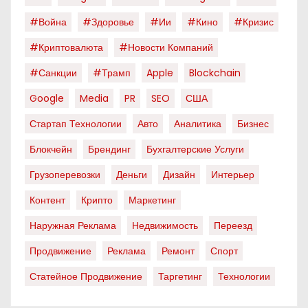
#война
#здоровье
#ии
#кино
#кризис
#криптовалюта
#новости Компаний
#санкции
#трамп
Apple
Blockchain
Google
Media
PR
SEO
США
Стартап Технологии
Авто
Аналитика
Бизнес
Блокчейн
Брендинг
Бухгалтерские Услуги
Грузоперевозки
Деньги
Дизайн
Интерьер
Контент
Крипто
Маркетинг
Наружная Реклама
Недвижимость
Переезд
Продвижение
Реклама
Ремонт
Спорт
Статейное Продвижение
Таргетинг
Технологии