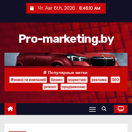
П
Чт. Авг 6th, 2026
8:46:11 AM
е
р
е
Pro-marketing.by
й
т
и
к
с
Популярные метки
о
#новости компаний
бизнес
маркетинг
реклама
SEO
д
ремонт
продвижение
е
р
ж
и
м