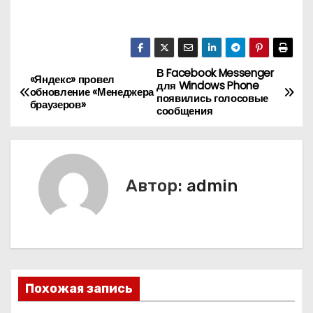
В Facebook Messenger
Н
«Яндекс» провел
для Windows Phone
обновление «Менеджера
появились голосовые
а
браузеров»
сообщения
в
и
Автор:
admin
г
а
ц
и
Похожая запись