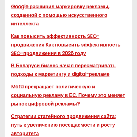
Google расширил маркировку рекламы,
созданной с помощью искусственного
интеллекта
Как повысить эффективность SEO-
продвижения Как повысить эффективность
SEO-продвижения в 2026 году
В Беларуси бизнес начал пересматривать
подходы к маркетингу и digital-рекламе
Meta прекращает политическую и
социальную рекламу в ЕС. Почему это меняет
рынок цифровой рекламы?
Стратегии статейного продвижения сайта:
путь к увеличению посещаемости и росту
авторитета