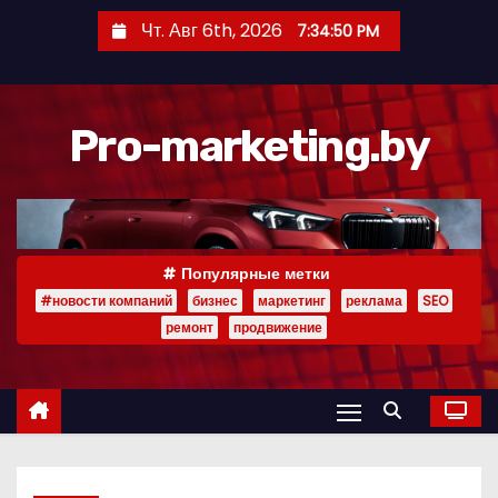
П
Чт. Авг 6th, 2026
7:34:51 PM
е
р
е
Pro-marketing.by
й
т
и
к
с
Популярные метки
о
#новости компаний
бизнес
маркетинг
реклама
SEO
д
ремонт
продвижение
е
р
ж
и
м