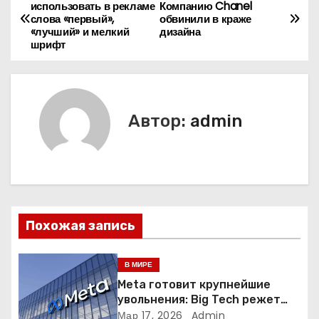
Н
использовать в рекламе
Компанию Chanel
слова «первый»,
обвинили в краже
а
«лучший» и мелкий
дизайна
шрифт
в
и
г
Автор:
admin
а
ц
и
Похожая запись
я
п
В МИРЕ
Meta готовит крупнейшие
о
увольнения: Big Tech режет
людей ради искусственного
Мар 17, 2026
Admin