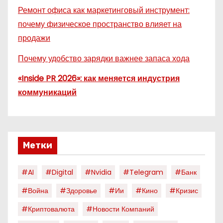
Ремонт офиса как маркетинговый инструмент:
почему физическое пространство влияет на
продажи
Почему удобство зарядки важнее запаса хода
«Inside PR 2026»: как меняется индустрия
коммуникаций
Метки
#AI
#digital
#nvidia
#telegram
#банк
#война
#здоровье
#ии
#кино
#кризис
#криптовалюта
#новости Компаний