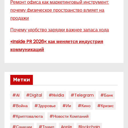
Ремонт офиса как маркетинговый инструмент:
почему физическое пространство влияет на
продажи
Почему удобство зарядки важнее запаса хода
«Inside PR 2026»: как меняется индустрия
коммуникаций
Метки
#AI
#digital
#nvidia
#telegram
#банк
#война
#здоровье
#ии
#кино
#кризис
#криптовалюта
#новости Компаний
#санкции
#трамп
Apple
Blockchain