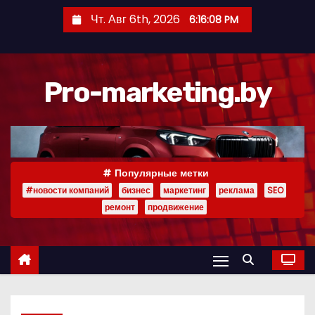
П
Чт. Авг 6th, 2026
6:16:09 PM
е
р
е
Pro-marketing.by
й
т
и
к
с
Популярные метки
о
#новости компаний
бизнес
маркетинг
реклама
SEO
д
ремонт
продвижение
е
р
ж
и
м