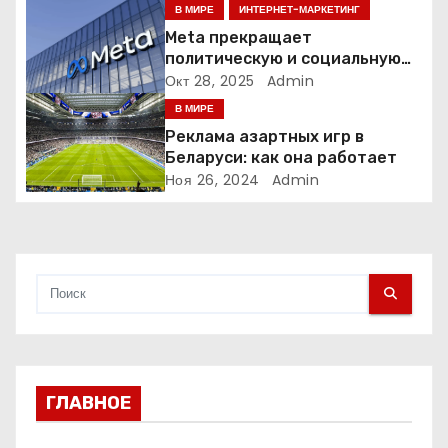
з
интеллекта
В МИРЕ
ИНТЕРНЕТ-МАРКЕТИНГ
а
Meta прекращает
политическую и социальную
п
рекламу в ЕС. Почему это
Окт 28, 2025
Admin
меняет рынок цифровой
В МИРЕ
и
рекламы?
Реклама азартных игр в
Беларуси: как она работает
с
Ноя 26, 2024
Admin
я
м
ГЛАВНОЕ