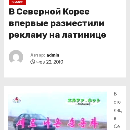
В МИРЕ
о
В Северной Корее
м
у
впервые разместили
рекламу на латинице
Автор:
admin
Фев 22, 2010
В
сто
лиц
е
Се