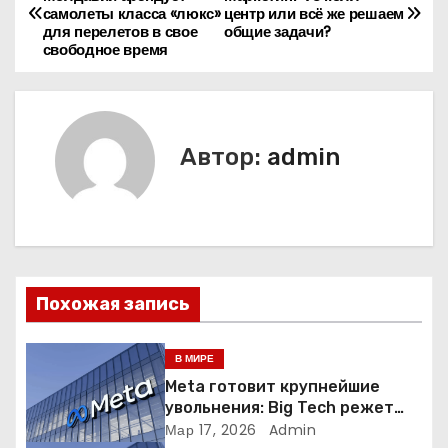
самолеты класса «люкс»
центр или всё же решаем
а
для перелетов в свое
общие задачи?
свободное время
в
и
г
Автор:
admin
а
ц
и
Похожая запись
я
п
В МИРЕ
Meta готовит крупнейшие
о
увольнения: Big Tech режет
людей ради искусственного
Мар 17, 2026
Admin