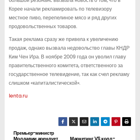
большой резонанс вызвала новость о том, что в
Корее начали рекламировать по телевизору
местное пиво, перепелиное мясо и ряд других
продовольственных товаров.
Такая реклама сразу же привела к увеличению
продаж, однако вызвала недовольство главы КНДР
Ким Чен Ира. В ноябре 2009 года он уволил главу
правительственного комитета, ответственного за
государственное телевидение, так как счел рекламу
слишком «капиталистической».
lenta.ru
Премьер-министр
Н
Молдавии арендует
Маркетинг VS колл-