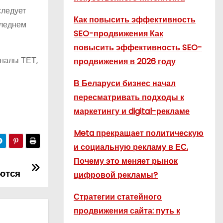
следует
Как повысить эффективность
следнем
SEO-продвижения Как
повысить эффективность SEO-
аналы ТЕТ,
продвижения в 2026 году
В Беларуси бизнес начал
пересматривать подходы к
маркетингу и digital-рекламе
Meta прекращает политическую
и социальную рекламу в ЕС.
Почему это меняет рынок
ются
цифровой рекламы?
Стратегии статейного
продвижения сайта: путь к