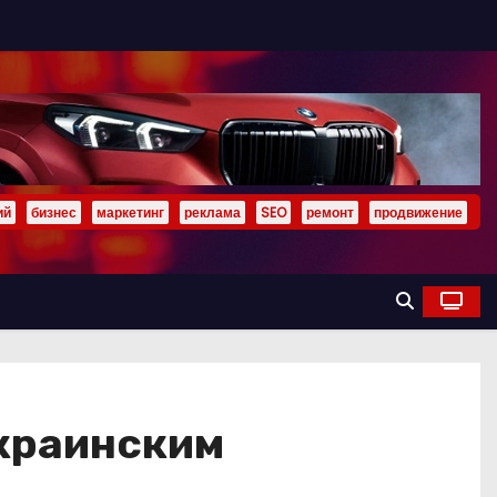
ий
бизнес
маркетинг
реклама
SEO
ремонт
продвижение
украинским