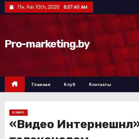
П
Пн. Авг 10th, 2026
6:37:41 AM
е
р
е
й
Pro-marketing.by
т
и
к
с
о
Главная
Клуб
Контакты
д
е
р
В МИРЕ
ж
«Видео Интернешнл» 
и
м