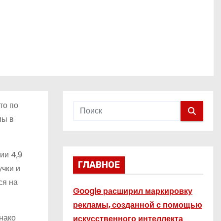
то по
мы в
ии 4,9
ГЛАВНОЕ
учки и
ся на
Google расширил маркировку
рекламы, созданной с помощью
нако
искусственного интеллекта