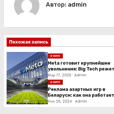
и
Автор:
admin
г
а
ц
Похожая запись
и
я
В МИРЕ
Meta готовит крупнейшие
п
увольнения: Big Tech реже
людей ради искусственно
Мар 17, 2026
Admin
о
интеллекта
В МИРЕ
з
Реклама азартных игр в
Беларуси: как она работае
а
Ноя 26, 2024
Admin
п