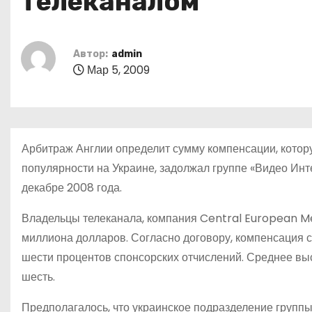
телеканалом
о
м
у
Автор:
admin
Мар 5, 2009
Арбитраж Англии определит сумму компенсации, котору
популярности на Украине, задолжал группе «Видео Ин
декабре 2008 года.
Владельцы телеканала, компания Central European Me
миллиона долларов. Согласно договору, компенсация с
шести процентов спонсорских отчислений. Среднее выс
шесть.
Предполагалось, что украинское подразделение группы