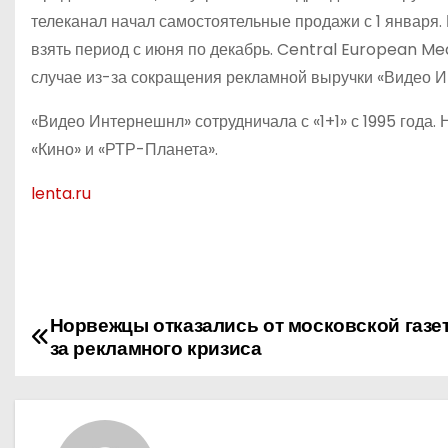
телеканал начал самостоятельные продажи с 1 января.
взять период с июня по декабрь. Central European Med
случае из-за сокращения рекламной выручки «Видео 
«Видео Интернешнл» сотрудничала с «1+1» с 1995 года
«Кино» и «РТР-Планета».
lenta.ru
Норвежцы отказались от московской газе
Н
за рекламного кризиса
а
в