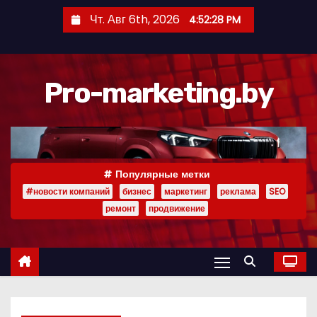
П
Чт. Авг 6th, 2026
4:52:29 PM
е
р
е
Pro-marketing.by
й
т
и
к
с
Популярные метки
о
#новости компаний
бизнес
маркетинг
реклама
SEO
д
ремонт
продвижение
е
р
ж
и
м