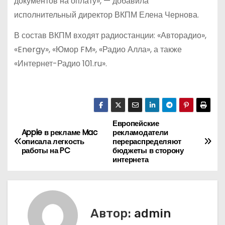
документов на оплату», — добавила
исполнительный директор ВКПМ Елена Чернова.
В состав ВКПМ входят радиостанции: «Авторадио»,
«Energy», «Юмор FM», «Радио Алла», а также
«Интернет-Радио 101.ru».
Европейские
Н
Apple в рекламе Mac
рекламодатели
описала легкость
перераспределяют
а
работы на PC
бюджеты в сторону
интернета
в
и
г
Автор:
admin