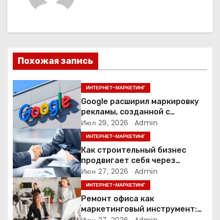
а
ц
и
Похожая запись
я
п
ИНТЕРНЕТ-МАРКЕТИНГ
Google расширил маркировку
о
рекламы, созданной с
помощью искусственного
Июл 29, 2026
Admin
з
интеллекта
ИНТЕРНЕТ-МАРКЕТИНГ
а
Как строительный бизнес
продвигает себя через
п
контент: кейс кровельных
Июн 27, 2026
Admin
компаний
ИНТЕРНЕТ-МАРКЕТИНГ
и
Ремонт офиса как
маркетинговый инструмент:
с
почему физическое
Июн 27, 2026
Admin