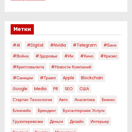
Метки
#AI
#digital
#nvidia
#telegram
#банк
#война
#здоровье
#ии
#кино
#кризис
#криптовалюта
#новости Компаний
#санкции
#трамп
Apple
Blockchain
Google
Media
PR
SEO
США
Стартап Технологии
Авто
Аналитика
Бизнес
Блокчейн
Брендинг
Бухгалтерские Услуги
Грузоперевозки
Деньги
Дизайн
Интерьер