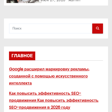
пространство влияет на
я
продажи
м
ГЛАВНОЕ
Google расширил маркировку рекламы,
созданной с помощью искусственного
интеллекта
Как повысить эффективность SEO-
продвижения Как повысить эффективность
SEO-продвижения в 2026 году