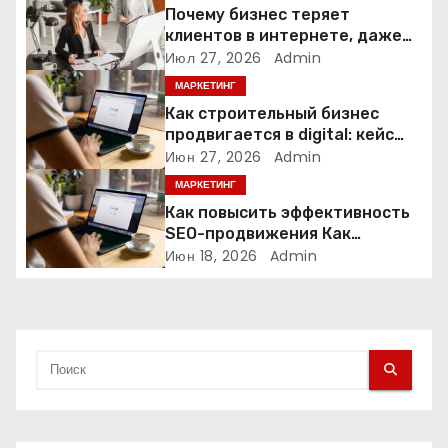
Почему бизнес теряет
я
клиентов в интернете, даже
если у него есть сайт
Июл 27, 2026
Admin
п
МАРКЕТИНГ
о
Как строительный бизнес
продвигается в digital: кейс
з
нишевых услуг
Июн 27, 2026
Admin
а
МАРКЕТИНГ
Как повысить эффективность
п
SEO-продвижения Как
повысить эффективность SEO-
Июн 18, 2026
Admin
и
продвижения в 2026 году
с
я
м