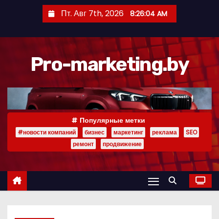
П
Пт. Авг 7th, 2026
8:26:05 AM
е
р
е
Pro-marketing.by
й
т
и
к
с
Популярные метки
о
#новости компаний
бизнес
маркетинг
реклама
SEO
д
ремонт
продвижение
е
р
ж
и
м