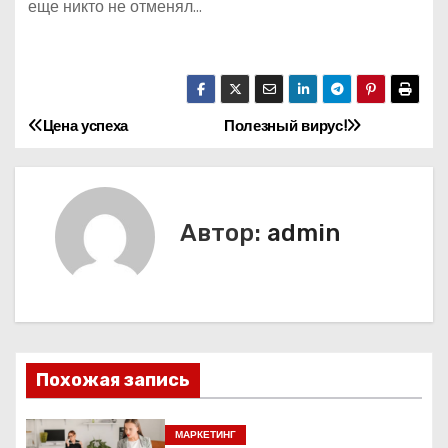
еще никто не отменял…
Цена успеха
Полезный вирус!
Н
а
в
Автор:
admin
и
г
а
Похожая запись
ц
и
МАРКЕТИНГ