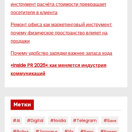
инструмент расчёта стоимости превращает
посетителя в клиента
Ремонт офиса как маркетинговый инструмент:
почему физическое пространство влияет на
продажи
Почему удобство зарядки важнее запаса хода
«Inside PR 2026»: как меняется индустрия
коммуникаций
Метки
#AI
#digital
#nvidia
#telegram
#банк
#война
#здоровье
#ии
#кино
#кризис