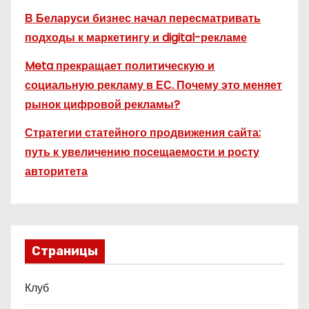
В Беларуси бизнес начал пересматривать
подходы к маркетингу и digital-рекламе
Meta прекращает политическую и
социальную рекламу в ЕС. Почему это меняет
рынок цифровой рекламы?
Стратегии статейного продвижения сайта:
путь к увеличению посещаемости и росту
авторитета
Страницы
Клуб