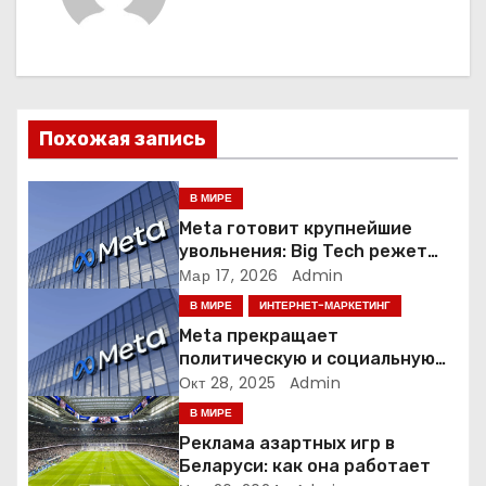
г
а
ц
Похожая запись
и
В МИРЕ
я
Meta готовит крупнейшие
увольнения: Big Tech режет
п
людей ради искусственного
Мар 17, 2026
Admin
интеллекта
о
В МИРЕ
ИНТЕРНЕТ-МАРКЕТИНГ
Meta прекращает
з
политическую и социальную
рекламу в ЕС. Почему это
Окт 28, 2025
Admin
а
меняет рынок цифровой
В МИРЕ
рекламы?
п
Реклама азартных игр в
Беларуси: как она работает