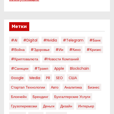
Метки
#AI
#digital
#nvidia
#telegram
#банк
#война
#здоровье
#ии
#кино
#кризис
#криптовалюта
#новости Компаний
#санкции
#трамп
Apple
Blockchain
Google
Media
PR
SEO
США
Стартап Технологии
Авто
Аналитика
Бизнес
Блокчейн
Брендинг
Бухгалтерские Услуги
Грузоперевозки
Деньги
Дизайн
Интерьер