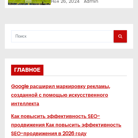
и
Ноя 26, 2024
Admin
с
я
м
ГЛАВНОЕ
Google расширил маркировку рекламы,
созданной с помощью искусственного
интеллекта
Как повысить эффективность SEO-
продвижения Как повысить эффективность
SEO-продвижения в 2026 году