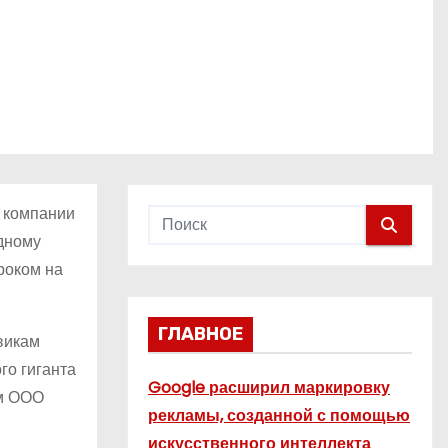
 компании
дному
роком на
ГЛАВНОЕ
викам
го гиганта
Google расширил маркировку
ем ООО
рекламы, созданной с помощью
искусственного интеллекта