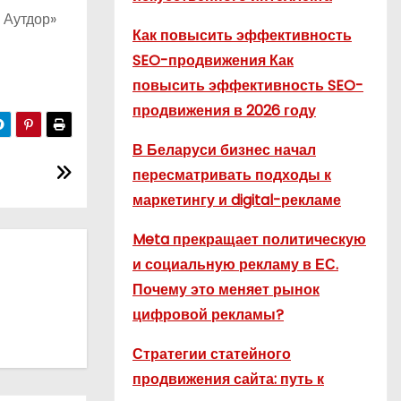
 Аутдор»
Как повысить эффективность
SEO-продвижения Как
повысить эффективность SEO-
продвижения в 2026 году
В Беларуси бизнес начал
пересматривать подходы к
маркетингу и digital-рекламе
Meta прекращает политическую
и социальную рекламу в ЕС.
Почему это меняет рынок
цифровой рекламы?
Стратегии статейного
продвижения сайта: путь к