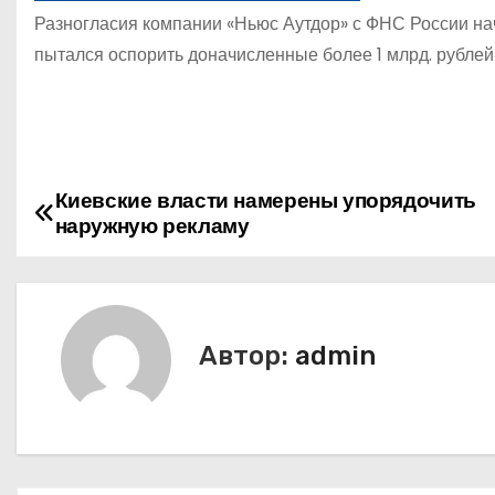
Разногласия компании «Ньюс Аутдор» с ФНС России на
пытался оспорить доначисленные более 1 млрд. рублей 
Киевские власти намерены упорядочить
Н
наружную рекламу
а
в
и
Автор:
admin
г
а
ц