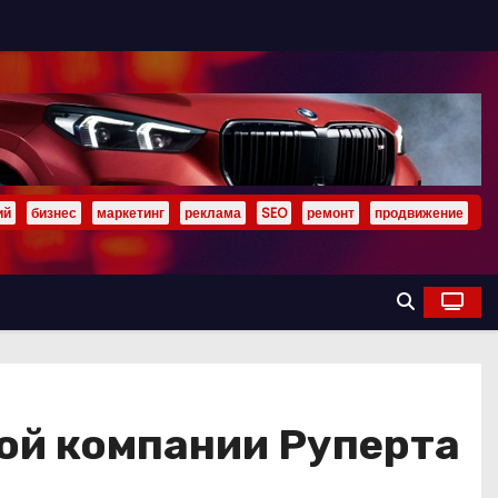
ий
бизнес
маркетинг
реклама
SEO
ремонт
продвижение
ой компании Руперта