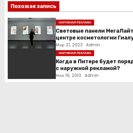
Похожая запись
и
я
НАРУЖНАЯ РЕКЛАМА
Световые панели МегаЛайт
п
центре косметологии Гиал
бай
Мар 21, 2023
Admin
о
НАРУЖНАЯ РЕКЛАМА
з
Когда в Питере будет поря
с наружной рекламой?
а
Ноя 16, 2013
Admin
п
и
с
я