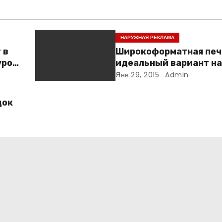
НАРУЖНАЯ РЕКЛАМА
 в
Широкоформатная печ
урон
идеальный вариант н
рекламы
Янв 29, 2015
Admin
док