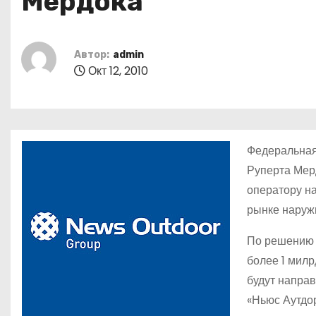
Мердока
о
м
у
Автор:
admin
Окт 12, 2010
Федеральная
Руперта Мер
оператору н
рынке наруж
По решению 
более 1 милр
будут напра
«Ньюс Аутдор