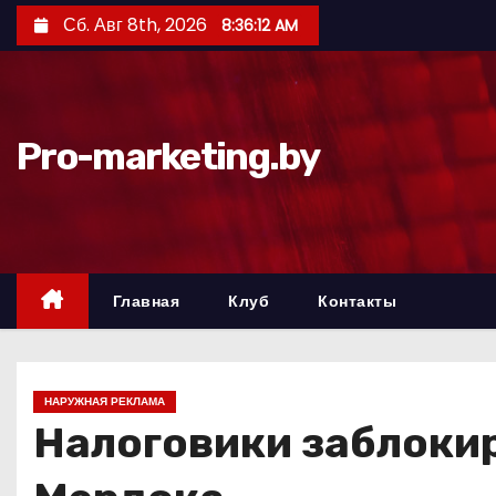
П
Сб. Авг 8th, 2026
8:36:13 AM
е
р
е
й
Pro-marketing.by
т
и
к
с
о
Главная
Клуб
Контакты
д
е
р
НАРУЖНАЯ РЕКЛАМА
ж
Налоговики заблоки
и
м